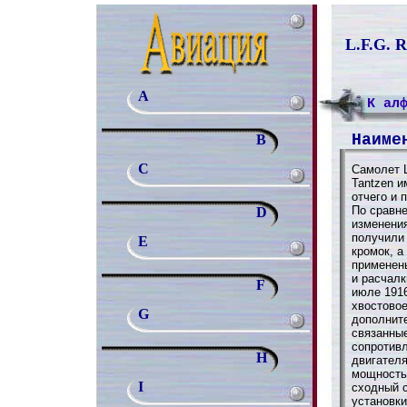
L.F.G. R
A
К ал
Наиме
B
C
Самолет L
Tantzen 
отчего и 
По сравне
D
изменения
получили
E
кромок, а
применен
и расчалк
F
июле 1916
хвостовое
G
дополнит
связанны
сопротив
H
двигателя
мощностью
I
сходный с
установки