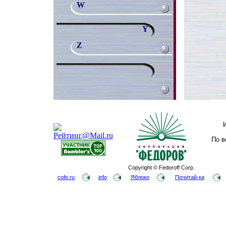
W
Y
Z
По в
Copyright © Fedoroff Corp.
cofe.ru
info
Яблоко
Почитай-ка