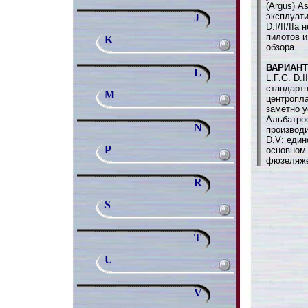
(Argus) A
эксплуати
J
D.I/II/II
пилотов и
K
обзора.
ВАРИАН
L
L.F.G. D.I
стандарт
M
центропла
заметно у
Альбатрос
N
производи
D.V: един
P
основном 
фюзеляж
R
S
T
U
V