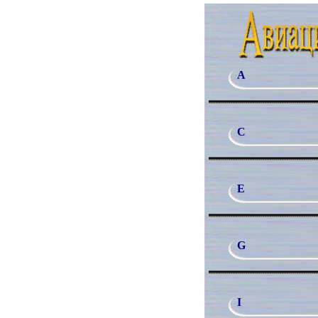
A
C
E
G
I