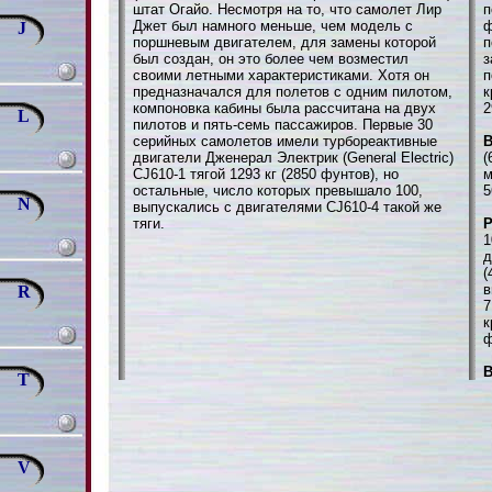
штат Огайо. Несмотря на то, что самолет Лир
п
Джет был намного меньше, чем модель с
ф
J
поршневым двигателем, для замены которой
п
был создан, он это более чем возместил
з
своими летными характеристиками. Хотя он
п
предназначался для полетов с одним пилотом,
к
компоновка кабины была рассчитана на двух
2
L
пилотов и пять-семь пассажиров. Первые 30
серийных самолетов имели турбореактивные
В
двигатели Дженерал Электрик (General Electric)
(
CJ610-1 тягой 1293 кг (2850 фунтов), но
м
остальные, число которых превышало 100,
5
N
выпускались с двигателями CJ610-4 такой же
тяги.
1
д
(
в
R
7
к
ф
В
T
V