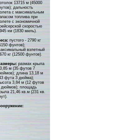
отолок 13715 м (45000
утов); дальность
олета с максимальным
апасом топлива при
олете с экономичной
рейсерской скоростью
945 км (1830 миль).
еса:
пустого - 2790 кг
6150 фунтов);
аксимальный взлетный
670 кг (12500 фунтов).
Размеры:
размах крыла
0,85 м (35 футов 7
юймов); длина 13,18 м
43 фута 3 дюйма);
ысота 3,84 м (12 футов
 дюймов); площадь
рыла 21,46 кв.м (231 кв.
ут).
ооружение: