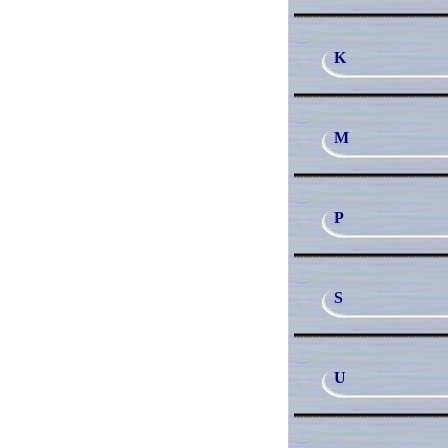
K
M
P
S
U