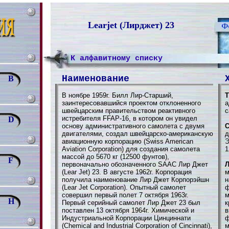
Learjet (Лирджет) 23
К алфавитному списку
Наименование
B
В ноябре 1959г. Билл Лир-Старший,
Т
заинтересовавшийся проектом отклоненного
а
швейцарским правительством реактивного
с
истребителя FFAP-16, в котором он увидел
D
основу административного самолета с двумя
С
двигателями, создал швейцарско-американскую
д
авиационную корпорацию (Swiss American
Э
Aviation Corporation) для создания самолета
1
массой до 5670 кг (12500 фунтов),
F
первоначально обозначенного SAAC Лир Джет
Л
(Lear Jet) 23. В августе 1962г. Корпорация
м
получила наименование Лир Джет Корпорэйшн
н
(Lear Jet Corporation). Опытный самолет
ф
совершил первый полет 7 октября 1963г.
м
H
Первый серийный самолет Лир Джет 23 был
к
поставлен 13 октября 1964г. Химической и
в
Индустриальной Корпорации Цинциннати
ф
(Chemical and Industrial Corporation of Cincinnati),
м