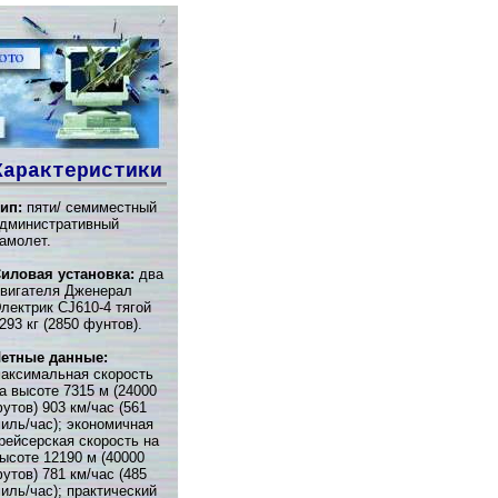
Характеристики
ип:
пяти/ семиместный
дминистративный
амолет.
иловая установка:
два
вигателя Дженерал
лектрик CJ610-4 тягой
293 кг (2850 фунтов).
етные данные:
аксимальная скорость
а высоте 7315 м (24000
утов) 903 км/час (561
иль/час); экономичная
рейсерская скорость на
ысоте 12190 м (40000
утов) 781 км/час (485
иль/час); практический