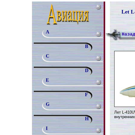
Let L
A
Наза
B
C
D
E
F
G
Лет L-410
внутренних
H
I