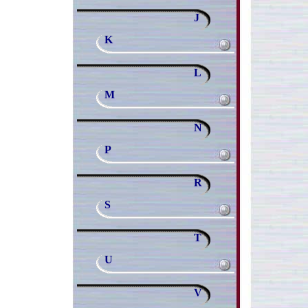
J
K
L
M
N
P
R
S
T
U
V