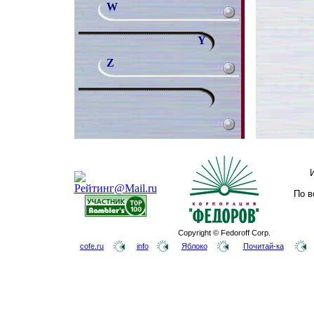
W
Y
Z
По в
Copyright © Fedoroff Corp.
cofe.ru
info
Яблоко
Почитай-ка