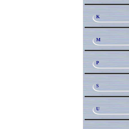
K
M
P
S
U