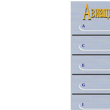
A
C
E
G
I