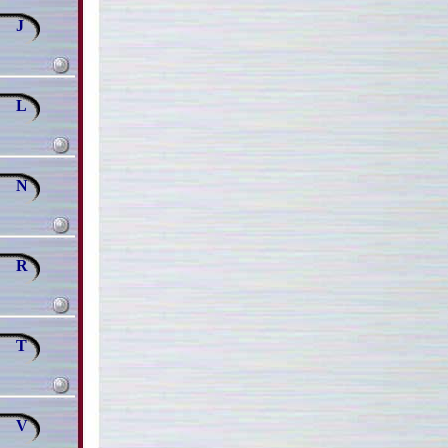
J
L
N
R
T
V