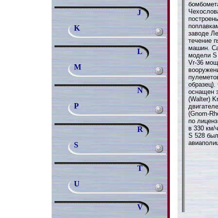
бомбомета
Чехослов
J
построен
поплавка
K
заводе Ле
течение п
машин. С
L
модели S 
Vr-36 мощ
M
вооружен
пулеметов
образец).
N
оснащен 
(Walter) 
P
двигател
(Gnom-Rho
по лиценз
в 330 км/
R
S 528 бы
авиаполи
S
T
U
V