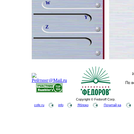
W
Y
Z
По в
Copyright © Fedoroff Corp.
cofe.ru
info
Яблоко
Почитай-ка