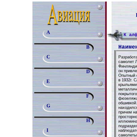
A
К ал
Наиме
B
C
Разработа
самолет 
Финляндии
он привле
D
Опытный 
в 1932г. 
E
крыльями 
металличе
покрытог
F
фюзеляжа
обшивкой.
G
находился
причем н
просторн
H
иллюминат
подраздел
I
наблюдат
самолеты