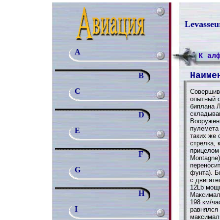
Levasseu
A
К ал
Наиме
B
C
Совершивш
опытный 
биплана 
складыва
D
Вооружени
пулемета 
E
таких же 
стрелка,
прицелом
F
Montagne
переносит
G
фунта). Б
с двигате
12Lb мощн
H
Максимал
198 км/ча
I
равнялся 
максималь