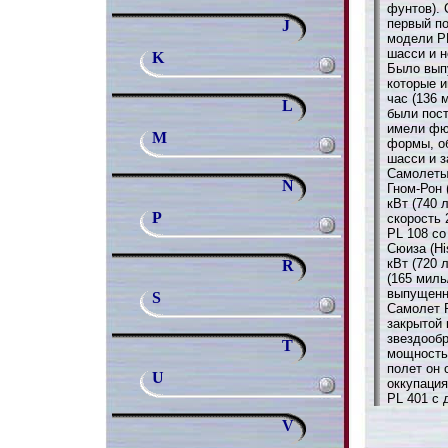
фунтов). 
первый по
J
модели PL
шасси и 
K
Было вып
которые 
час (136 
L
были пост
имели фю
M
формы, о
шасси и з
Самолеты
N
Гном-Рон
кВт (740 
P
скорость 
PL 108 со
Сюиза (Hi
кВт (720 
R
(165 миль
выпущенн
S
Самолет 
закрытой
звездообр
T
мощностью
полет он 
U
оккупация
PL 401 с 
V