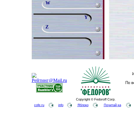
W
Y
Z
По в
Copyright © Fedoroff Corp.
cofe.ru
info
Яблоко
Почитай-ка