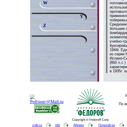
W
поплавко
использо
противол
применял
Y
побережье
Средиземн
Z
большие 
бомбарди
экземпля
учебно-тр
буксировщ
1944г. Ед
из серии 
Испано-С
(860 л.с.
характери
в 1935г. 
По в
Copyright © Fedoroff Corp.
cofe.ru
info
Яблоко
Почитай-ка