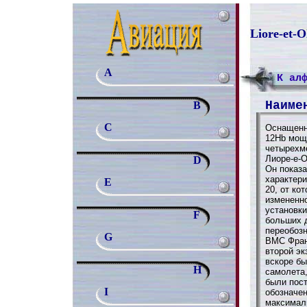
Liore-et-O
A
К ал
Наиме
B
C
Оснащенн
12Hb мощн
четырехм
Лиоре-е-О
D
Он показ
характери
E
20, от ко
измененн
установки
F
больших 
переобозн
G
ВМС Фран
второй эк
вскоре б
H
самолета,
были пост
I
обозначен
максималь