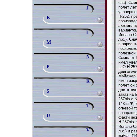
час). Сам
полет лет
J
усоверше
Н-252, пр
K
производс
экземпля
варианто
L
Испано-С
л.с.). Сн
M
в вариант
нескольк
полезной 
N
Самолет L
имел уве
P
LeO H-25
двигател
Мэйджер (
имел закр
R
полет он 
достаточн
S
заказ на 
257bis с
14Kirs/Kj
T
огневой т
вращающи
U
фактичес
Н-257bis
Испано-С
V
л.с.) и р
км/час (1