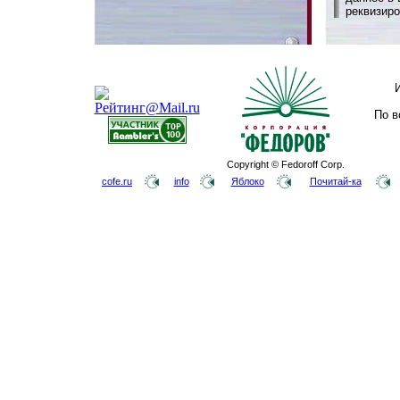
реквизиро
По в
Copyright © Fedoroff Corp.
cofe.ru
info
Яблоко
Почитай-ка