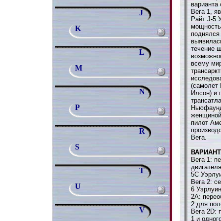
варианта 
Вега 1, я
J
Райт J-5 У
мощностью
K
поднялся 
выявилась
течение 
L
возможно
всему ми
M
трансаркт
исследова
(самолет 
N
Илсон) и
трансатла
P
Ньюфаунд
женщиной 
пилот Ам
производ
R
Вега.
S
ВАРИАН
Вега 1: п
двигателя
T
5C Уэрлуи
Вега 2: с
U
6 Уэрлуин
2А: перео
2 для по
V
Вега 2D: 
1 и одног