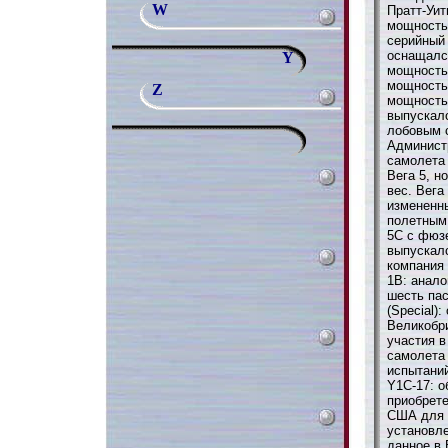
W
Пратт-Уит
мощностью
серийный 
оснащалс
Y
мощностью
мощностью
Z
мощностью
выпускал
лобовым 
Администр
самолета 
Вега 5, н
вес. Вега
измененн
полетным 
5С с фюз
выпускалс
компания
1B: анало
шесть па
(Special)
Великобр
участия в
самолета 
испытани
Y1С-17: о
приобрет
США для 
установле
данное в