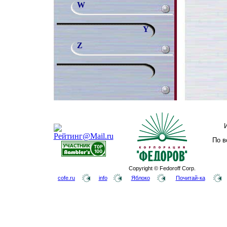
W
Y
Z
По в
Copyright © Fedoroff Corp.
cofe.ru
info
Яблоко
Почитай-ка