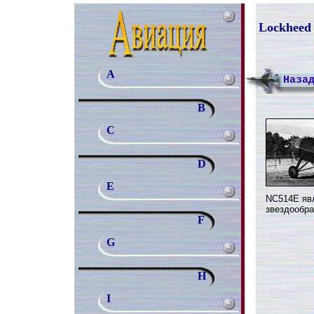
Lockheed 
A
Наза
B
C
D
E
NC514E яв
звездообра
F
G
H
I