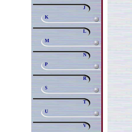
J
K
L
M
N
P
R
S
T
U
V