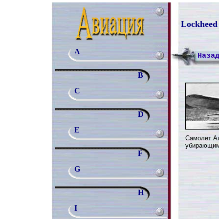
Lockheed 
A
Наза
B
C
D
E
Самолет Ал
убирающим
F
G
H
I