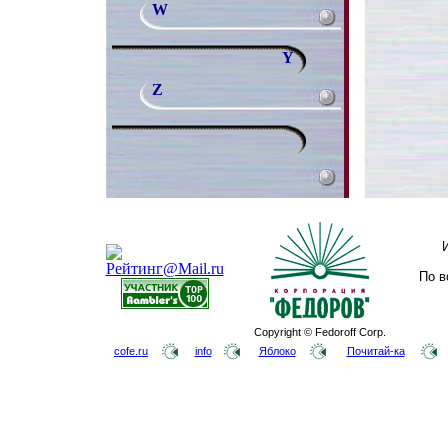
W
Y
Z
По в
Copyright © Fedoroff Corp.
cofe.ru
info
Яблоко
Почитай-ка