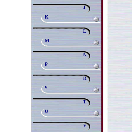
J
K
L
M
N
P
R
S
T
U
V