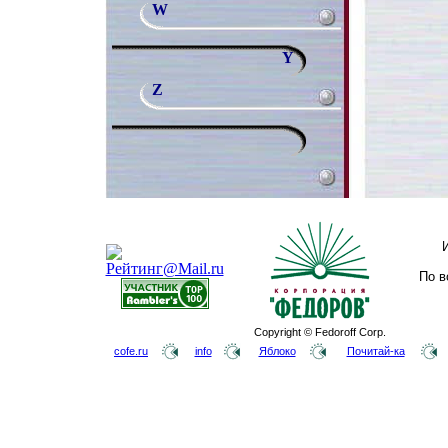
W
Y
Z
По в
Copyright © Fedoroff Corp.
cofe.ru
info
Яблоко
Почитай-ка