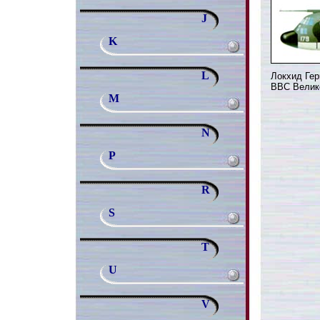
J
K
L
Локхид Гер
ВВС Велик
M
N
P
R
S
T
U
V