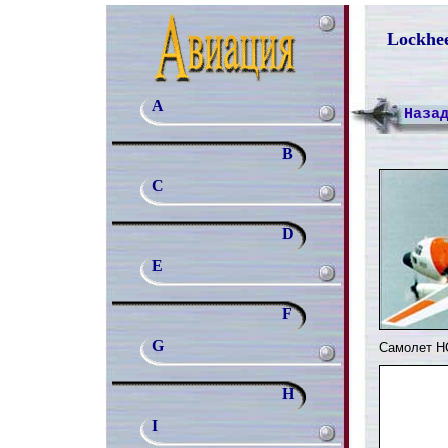
Lockhee
A
Наза
B
C
D
E
F
G
Самолет Н
H
I