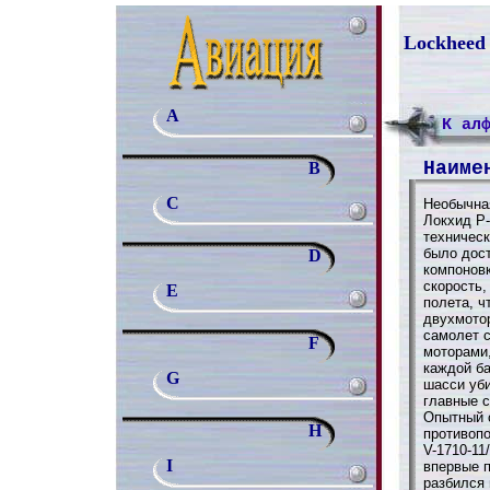
Lockheed 
A
К ал
Наиме
B
C
Необычна
Локхид P-
техническ
было дос
D
компонов
скорость,
E
полета, ч
двухмото
самолет 
F
моторами
каждой ба
G
шасси уби
главные с
Опытный 
H
противопо
V-1710-11
I
впервые п
разбился 