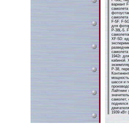
вариант F
самолета 
фотоустан
самолета 
F-5F. F-5
для фото
P-38L-5.
самолето
XF-5D: е
эксперим
разведчик
самолета 
1942г. дл
кабиной. 
экземпляр
P-38, пер
Континент
мощностью
шасси и г
производс
Лайтнинг 
значитель
самолет; 
поднялся 
двигател
1939 кВт (