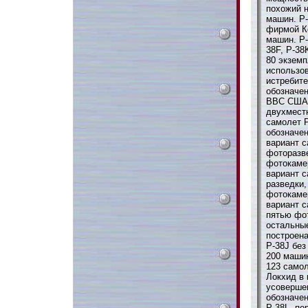
похожий н
машин. P-
фирмой К
машин. P-
38F, P-38
80 экзем
использо
истребите
обозначе
ВВС США 
двухмест
самолет 
обозначен
вариант с
фоторазв
фотокамер
вариант с
разведки
фотокамер
вариант с
пятью фот
остальны
построена
P-38J без
200 машин
123 само
Локхид в 
усоверше
обозначен
P-38L, пе