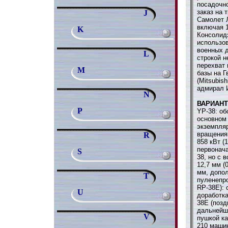
посадочн
заказ на 
J
Самолет Л
включая 1
K
Консолидэ
использо
военных д
L
строкой 
перехват 
M
базы на 
(Mitsubis
адмирал 
N
ВАРИАН
P
YP-38: об
основном
экземпляр
вращения
R
858 кВт (1
первонача
S
38, но с 
12,7 мм (
мм, допо
T
пуленепр
RP-38E): 
U
доработка
38E (позд
дальнейш
V
пушкой ка
210 машин