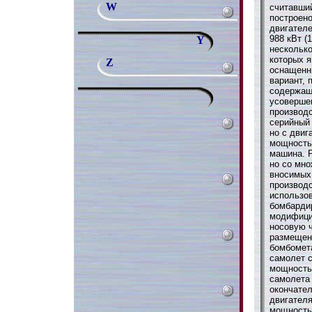
W
считавши
построен
двигател
988 кВт (
Y
несколько
которых я
Z
оснащенн
вариант, 
содержащ
усоверше
производс
серийный 
но с двиг
мощностью
машина. P
но со мн
вносимых 
производс
использов
бомбарди
модифици
носовую 
размещен
бомбомет
самолет с
мощностью
самолета 
окончате
двигателя
мощностью