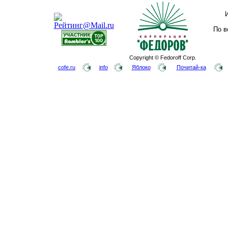
По в
Copyright © Fedoroff Corp.
cofe.ru
info
Яблоко
Почитай-ка