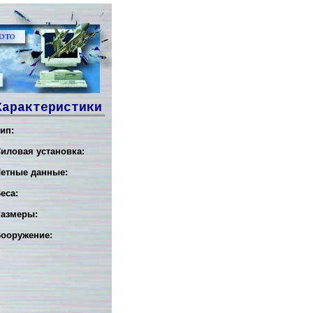
Характеристики
ип:
иловая установка:
етные данные:
еса:
азмеры:
ооружение: