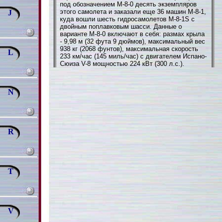
под обозначением M-8-0 десять экземпляров
этого самолета и заказали еще 36 машин M-8-1,
J
куда вошли шесть гидросамолетов M-8-1S с
двойным поплавковым шасси. Данные о
варианте M-8-0 включают в себя: размах крыла
- 9,98 м (32 фута 9 дюймов), максимальный вес
938 кг (2068 фунтов), максимальная скорость
L
233 км/час (145 миль/час) с двигателем Испано-
Сюиза V-8 мощностью 224 кВт (300 л.с.).
N
R
T
V