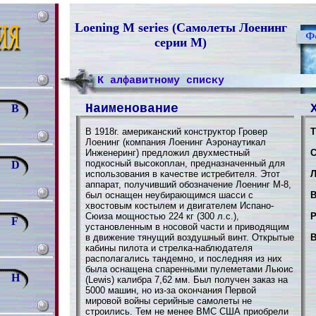
Loening M series (Самолеты Лоенинг
серии М)
К алфавитному списку
Наименование
B
В 1918г. американский конструктор Гровер
Т
Лоенинг (компания Лоенинг Аэронаутикал
Инженеринг) предложил двухместный
С
подкосный высокоплан, предназначенный для
D
использования в качестве истребителя. Этот
Л
аппарат, получивший обозначение Лоенинг M-8,
был оснащен неубирающимся шасси с
В
хвостовым костылем и двигателем Испано-
Сюиза мощностью 224 кг (300 л.с.),
Р
F
установленным в носовой части и приводящим
в движение тянущий воздушный винт. Открытые
В
кабины пилота и стрелка-наблюдателя
располагались тандемно, и последняя из них
была оснащена спаренными пулеметами Льюис
H
(Lewis) калибра 7,62 мм. Был получен заказ на
5000 машин, но из-за окончания Первой
мировой войны серийные самолеты не
строились. Тем не менее ВМС США приобрели