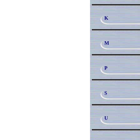
K
M
P
S
U