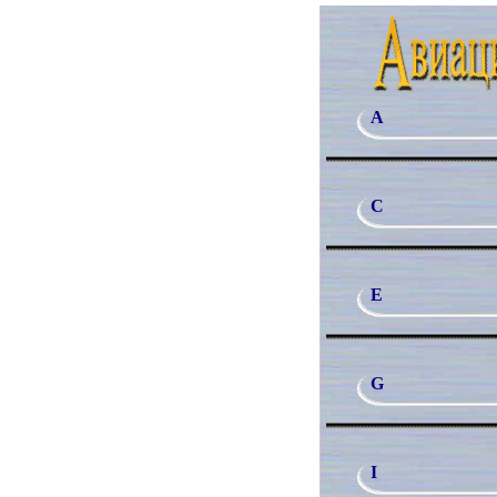
A
C
E
G
I