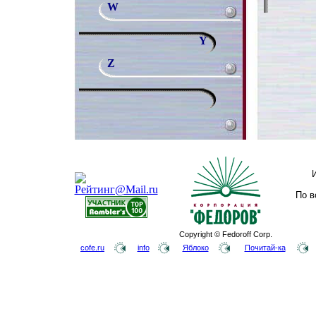
W
Y
Z
По в
Copyright © Fedoroff Corp.
cofe.ru
info
Яблоко
Почитай-ка