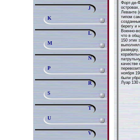
Форт-де-Ф
островах,
J
Леванте (
типом са
K
созданны
берегу и 
Военно-в
L
что в общ
150 этих
M
выполнял
разведку,
корабель
N
патрульну
качестве 
P
перевозит
ноября 19
были убра
Луар 130 
R
S
T
U
V