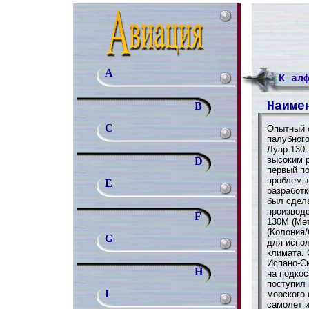
A
К ал
Наиме
B
C
Опытный 
палубног
Луар 130 
высоким 
D
первый по
проблемы
E
разработк
был сдел
производс
F
130М (Мет
(Колония/
G
для испол
климата.
Испано-Сю
H
на подкос
поступил 
I
морского 
самолет и