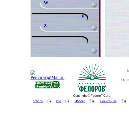
W
Y
Z
По в
Copyright © Fedoroff Corp.
cofe.ru
info
Яблоко
Почитай-ка