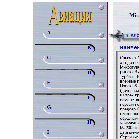
Mic
A
К ал
Наиме
B
C
Самолет М
х годов п
Микротурб
рынок сб
D
турбин. 
впервые п
E
Проект б
(дочерней
из трех 
F
самолето
первый по
G
предсери
низкоплан
образным
H
убирающи
МJ200 ос
I
двигателя
Серийные