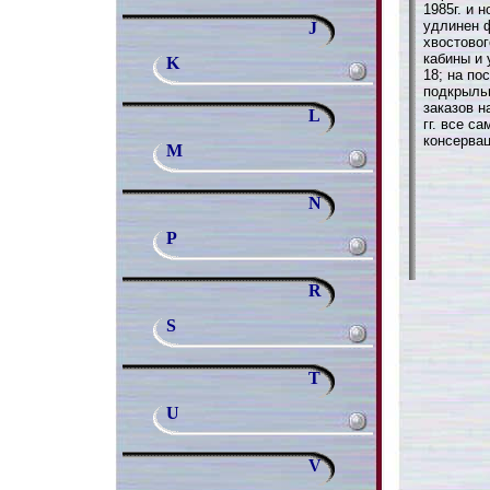
1985г. и 
удлинен 
J
хвостово
кабины и
K
18; на по
подкрыль
заказов н
L
гг. все с
консерва
M
N
P
R
S
T
U
V