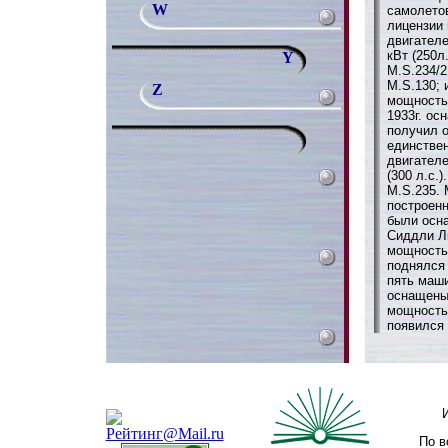
W
самолетов
лицензии 
двигател
кВт (250л
Y
M.S.234/2
M.S.130;
Z
мощностью
1933г. ос
получил о
единствен
двигател
(300 л.с.
M.S.235. 
построен
были осн
Сиддли Ли
мощностью
поднялся 
пять маши
оснащены
мощностью
появился 
По в