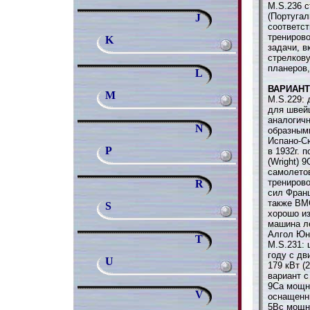
M.S.236 
(Португал
J
соответст
трениров
K
задачи, в
стрелкову
планеров,
L
ВАРИАН
M
M.S.229: 
для швей
аналогичн
N
образным
Испано-Сю
P
в 1932г. 
(Wright) 
самолетов
трениров
R
сил Франц
также ВМ
S
хорошо из
машина л
Алгол Юнио
T
M.S.231: 
году с д
U
179 кВт (
вариант с
9Ca мощно
V
оснащенн
5Bc мощно