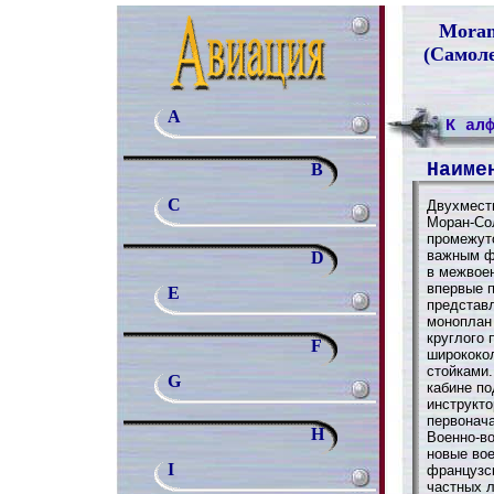
Morane
(Самол
A
К ал
Наиме
B
C
Двухмест
Моран-Сол
промежут
важным ф
D
в межвое
впервые п
E
представ
моноплан
круглого 
F
ширококо
стойками.
G
кабине по
инструкто
первонач
H
Военно-в
новые вое
I
французс
частных л