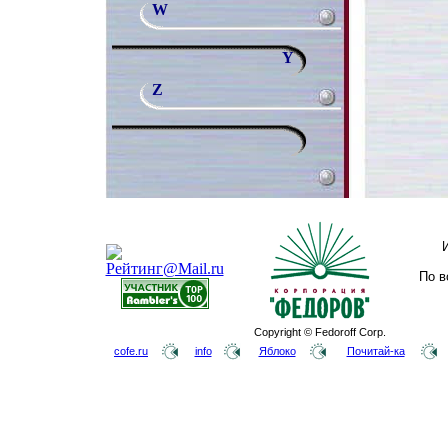
W
Y
Z
По в
Copyright © Fedoroff Corp.
cofe.ru
info
Яблоко
Почитай-ка