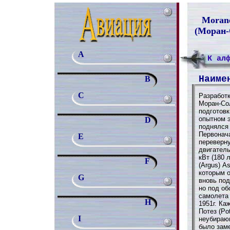
Moranе
(Моран-
A
К ал
Наиме
B
C
Разработк
Моран-Со
подготовк
опытном э
D
поднялся 
Первонач
E
переверн
двигатель
кВт (180 
F
(Argus) A
которым 
G
вновь под
но под об
самолета
H
1951г. Ка
Потез (Po
I
неубираю
было зам