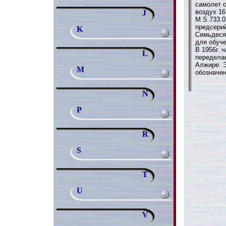
самолет о
воздух 16
J
M.S.733.0
предсерий
K
Семьдеся
для обуч
В 1956г. 
L
переделан
Алжире. 
M
обозначен
N
P
R
S
T
U
V