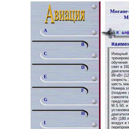
Morane-
M.
A
К ал
Наиме
B
C
Изящный 
трениров
обучения
свет в 19
D
двигател
89 кВт (1
E
скорость 
шесть ма
Номера э
F
(позднее 
самолета 
G
представ
M.S.50, и
установка
H
двигател
кВт (180 
I
воздух в 
перепрое