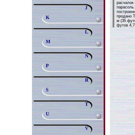
расчалок
парасоль.
J
построен
продано Т
K
м (35 фут
футов 4,7
L
M
N
P
R
S
T
U
V