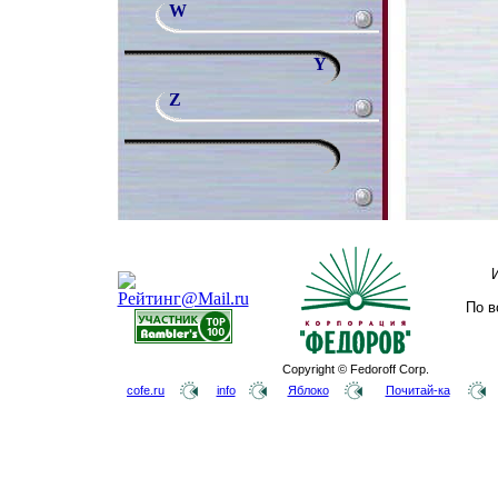
W
Y
Z
По в
Copyright © Fedoroff Corp.
cofe.ru
info
Яблоко
Почитай-ка