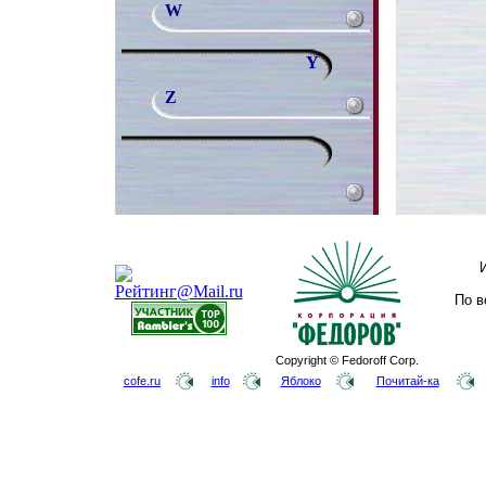
W
Y
Z
По в
Copyright © Fedoroff Corp.
cofe.ru
info
Яблоко
Почитай-ка