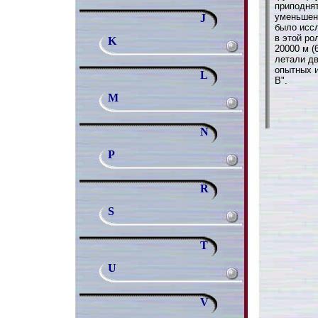
приподнят
уменьшен
J
было исс
в этой ро
K
20000 м (
летали дв
опытных и
L
B".
M
N
P
R
S
T
U
V