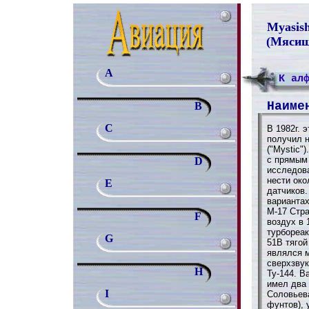
Myasish
(Мясищ
A
К ал
Наиме
B
C
В 1982г. 
получил 
("Mystic"
с прямым
D
исследов
нести око
E
датчиков.
вариантах
М-17 Стра
F
воздух в 
турбореа
G
51В тягой
являлся 
сверхзвук
H
Ту-144. В
имел два
I
Соловьева
фунтов),