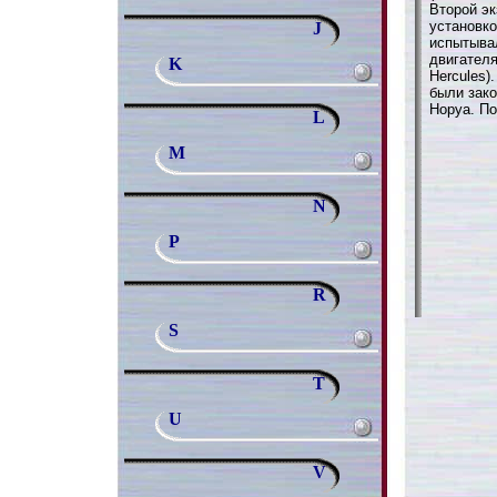
Второй эк
установко
J
испытыва
двигателя
K
Hercules)
были зако
Норуа. По
L
M
N
P
R
S
T
U
V