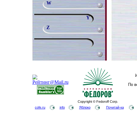
W
Y
Z
По в
Copyright © Fedoroff Corp.
cofe.ru
info
Яблоко
Почитай-ка