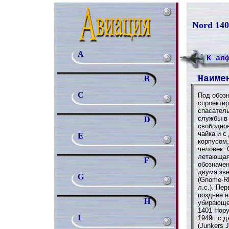
Nord 140
A
К ал
Наиме
B
C
Под обоз
спроекти
спасател
службы в
D
свободно
чайка и 
E
корпусом
человек. 
летающая 
F
обозначе
двумя зв
G
(Gnome-R
л.с.). Пе
позднее н
H
убирающе
1401 Нору
I
1949г. с
(Junkers 