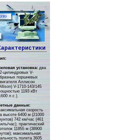
Характеристики
ип:
иловая установка:
два
2-цилиндровых V-
бразных поршневых
вигателя Аллисон
Allison) V-1710-143/145
ощностью 1193 кВт
1600 л.с.).
етные данные:
аксимальная скорость
а высоте 6400 м (21000
унтов) 742 км/час (461
иль/час); практический
отолок 11855 м (38900
утов); максимальная
альность полета 3605