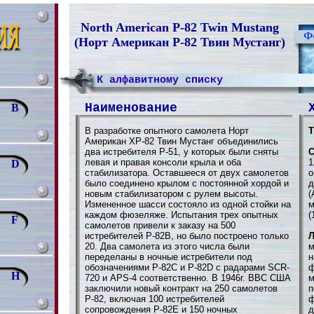
North American P-82 Twin Mustang
(Норт Американ Р-82 Твин Мустанг)
К алфавитному списку
Наименование
B
В разработке опытного самолета Норт
Т
Американ ХР-82 Твин Мустанг объединились
два истребителя Р-51, у которых были сняты
С
левая и правая консоли крыла и оба
1
D
стабилизатора. Оставшееся от двух самолетов
о
было соединено крылом с постоянной хордой и
д
новым стабилизатором с рулем высоты.
(
Измененное шасси состояло из одной стойки на
м
каждом фюзеляже. Испытания трех опытных
(
F
самолетов привели к заказу на 500
истребителей Р-82В, но было построено только
Л
20. Два самолета из этого числа были
м
переделаны в ночные истребители под
н
обозначениями Р-82С и Р-82D с радарами SCR-
ф
H
720 и APS-4 соответственно. В 1946г. ВВС США
м
заключили новый контракт на 250 самолетов
п
Р-82, включая 100 истребителей
ф
сопровождения Р-82Е и 150 ночных
д