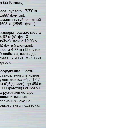
м (2240 миль).
еса:
пустого - 7256 кг
15997 фунтов);
аксимальный взлетный
1608 кг (25951 фунт).
Размеры:
размах крыла
5,62 м (51 фут 3
юйма); длина 12,93 м
42 фута 5 дюймов);
ысота 4,22 м (13 футов
0 дюймов); площадь
рыла 37,90 кв. м (408 кв.
утов).
ооружение:
шесть
становленных в крыле
улеметов калибра 12,7
м (0,5 дюйма); до 454 кг
1000 фунтов) бомбовой
агрузки или четыре
ополнительных
опливных бака на
одкрыльных подвесках.