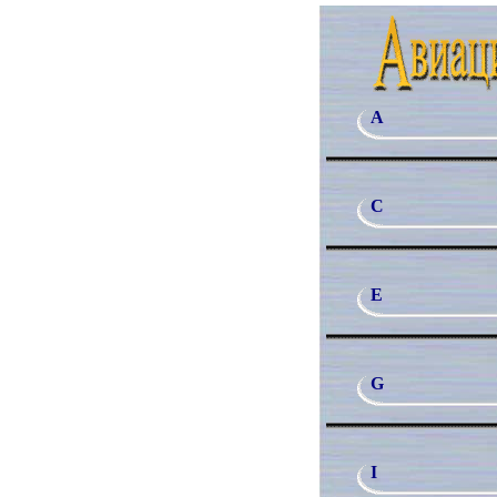
A
C
E
G
I