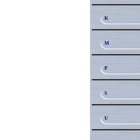
K
M
P
S
U