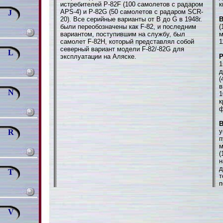
истребителей P-82F (100 самолетов с радаром
к
APS-4) и P-82G (50 самолетов с радаром SCR-
J
20). Все серийные варианты от В до G в 1948г.
В
были переобозначены как F-82, и последним
(
вариантом, поступившим на службу, был
м
самолет F-82H, который представлял собой
1
северный вариант модели F-82/-82G для
L
эксплуатации на Аляске.
1
д
(
в
N
1
к
ф
В
у
R
п
м
(
н
д
T
т
п
V