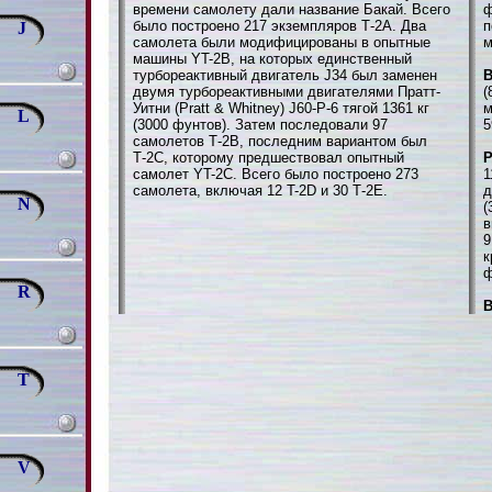
времени самолету дали название Бакай. Всего
ф
было построено 217 экземпляров Т-2А. Два
п
J
самолета были модифицированы в опытные
м
машины YT-2B, на которых единственный
турбореактивный двигатель J34 был заменен
В
двумя турбореактивными двигателями Пратт-
(
Уитни (Pratt & Whitney) J60-P-6 тягой 1361 кг
м
L
(3000 фунтов). Затем последовали 97
5
самолетов Т-2В, последним вариантом был
Т-2С, которому предшествовал опытный
самолет YT-2C. Всего было построено 273
1
самолета, включая 12 T-2D и 30 Т-2Е.
д
N
(
в
9
к
ф
R
В
T
V