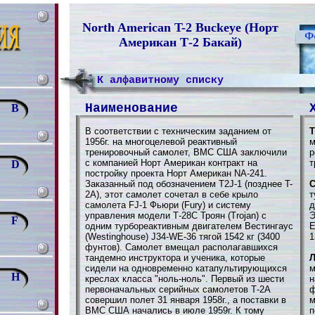
North American T-2 Buckeye (Норт
Американ Т-2 Бакай)
К алфавитному списку
Наименование
B
В соответствии с техническим заданием от
Т
1956г. на многоцелевой реактивный
м
тренировочный самолет, ВМС США заключили
р
с компанией Норт Американ контракт на
т
D
постройку проекта Норт Американ NА-241.
Заказанный под обозначением T2J-1 (позднее T-
С
2A), этот самолет сочетал в себе крыло
т
самолета FJ-1 Фьюри (Fury) и систему
д
управления модели Т-28С Троян (Trojan) с
Э
F
одним турбореактивным двигателем Вестингаус
E
(Westinghouse) J34-WE-36 тягой 1542 кг (3400
1
фунтов). Самолет вмещал располагавшихся
тандемно инструктора и ученика, которые
Л
сидели на одновременно катапультирующихся
м
H
креслах класса "ноль-ноль". Первый из шести
н
первоначальных серийных самолетов Т-2А
ф
совершил полет 31 января 1958г., а поставки в
м
ВМС США начались в июле 1959г. К тому
п