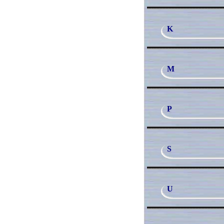
K
M
P
S
U