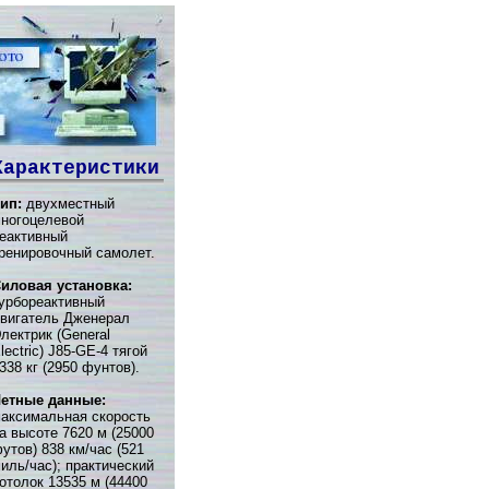
Характеристики
ип:
двухместный
ногоцелевой
еактивный
ренировочный самолет.
иловая установка:
урбореактивный
вигатель Дженерал
лектрик (General
lectric) J85-GE-4 тягой
338 кг (2950 фунтов).
етные данные:
аксимальная скорость
а высоте 7620 м (25000
утов) 838 км/час (521
иль/час); практический
отолок 13535 м (44400