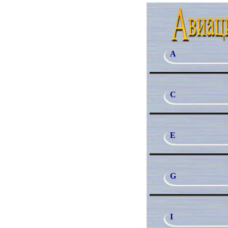
A
C
E
G
I