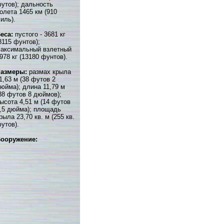
утов); дальность
олета 1465 км (910
иль).
еса:
пустого - 3681 кг
8115 фунтов);
аксимальный взлетный
978 кг (13180 фунтов).
Размеры:
размах крыла
1,63 м (38 футов 2
юйма); длина 11,79 м
38 футов 8 дюймов);
ысота 4,51 м (14 футов
,5 дюйма); площадь
рыла 23,70 кв. м (255 кв.
утов).
ооружение: