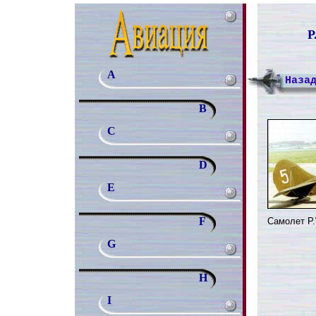
P
A
Наза
B
C
D
E
F
Самолет P.
G
H
I