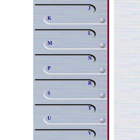
J
K
L
M
N
P
R
S
T
U
V