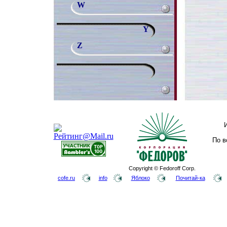
W
Y
Z
По в
Copyright © Fedoroff Corp.
cofe.ru
info
Яблоко
Почитай-ка