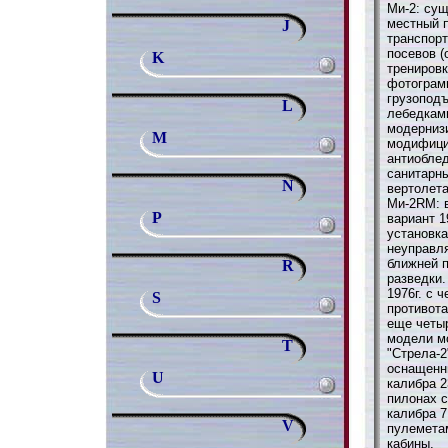
Ми-2: сущ
местный 
J
транспорт
посевов (
K
тренировк
фотограмм
грузопод
L
лебедками
модерниз
M
модифици
антиоблед
санитарны
N
вертолета
Ми-2RM: 
P
вариант 1
установка
неуправл
ближней 
R
разведки.
1976г. с 
S
противота
еще четыр
модели м
T
"Стрела-2
оснащенн
U
калибра 
пилонах 
калибра 
V
пулеметам
кабины.