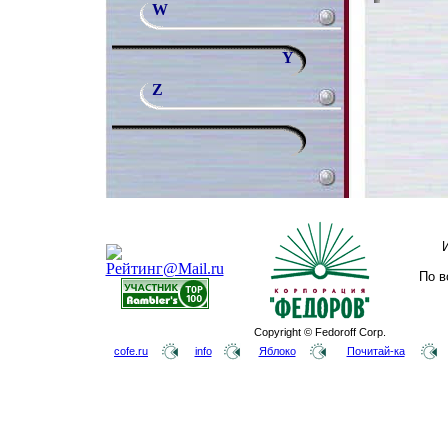
W
Y
Z
По в
Copyright © Fedoroff Corp.
cofe.ru
info
Яблоко
Почитай-ка