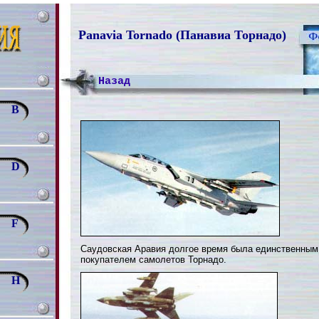
Panavia Tornado (Панавиа Торнадо)
Назад
B
D
F
Саудовская Аравия долгое время была единственным
покупателем самолетов Торнадо.
H