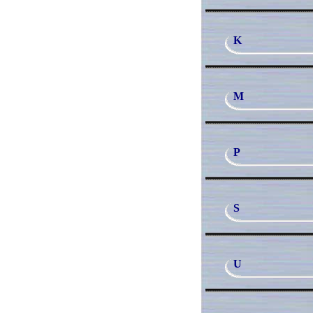
K
M
P
S
U