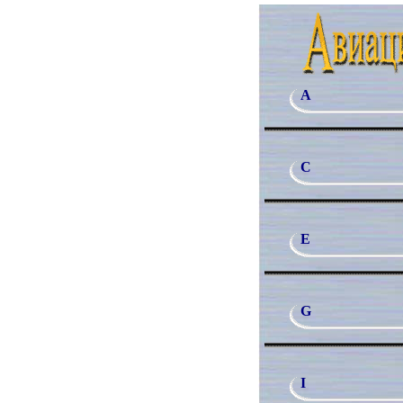
A
C
E
G
I