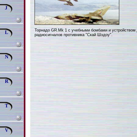
J
Торнадо GR.Mk 1 с учебными бомбами и устройством
L
радиосигналов противника "Скай Шэдоу".
N
R
T
V