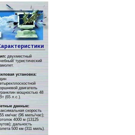
Характеристики
ип:
двухместный
чебный/ туристический
амолет.
иловая установка:
дин
етырехплоскостной
оршневой двигатель
ранклин мощностью 48
Вт (65 л.с.).
етные данные:
аксимальная скорость
55 км/час (96 миль/час);
отолок 4000 м (13125
утов); дальность
олета 500 км (311 миль).