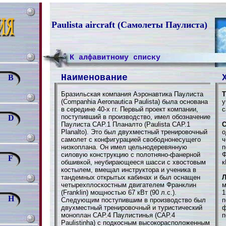
Paulista aircraft (Самолеты Паулиста)
К алфавитному списку
Наименование
B
Бразильская компания Аэронавтика Паулиста
Т
(Companhia Aeronautica Paulista) была основана
у
в середине 40-х гг. Первый проект компании,
с
поступивший в производство, имел обозначение
D
Паулиста САР.1 Планалто (Paulista САР.1
С
Planalto). Это был двухместный тренировочный
о
самолет с конфигурацией свободнонесущего
ч
низкоплана. Он имел цельнодеревянную
п
силовую конструкцию с полотняно-фанерной
Ф
F
обшивкой, неубирающееся шасси с хвостовым
к
костылем, вмещал инструктора и ученика в
тандемных открытых кабинах и был оснащен
Л
четырехплоскостным двигателем Франклин
м
(Franklin) мощностью 67 кВт (90 л.с.).
1
H
Следующим поступившим в производство был
п
двухместный тренировочный и туристический
ф
моноплан САР.4 Паулистинья (CAP.4
п
Paulistinha) с подкосным высокорасположенным