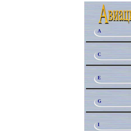
A
C
E
G
I