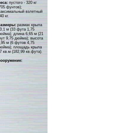
еса:
пустого - 320 кг
705 фунтов);
аксимальный взлетный
40 кг.
Размеры:
размах крыла
0,1 м (33 фута 1,75
юйма); длина 6,65 м (21
ут 9,75 дюйма); высота
,95 м (6 футов 4,75
юйма); площадь крыла
7 кв.м (182,99 кв.фута).
ооружение: