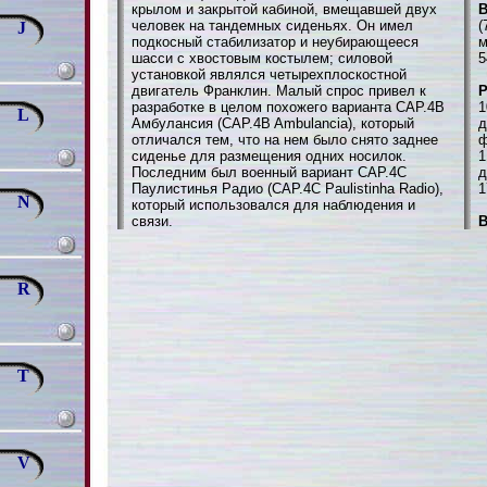
крылом и закрытой кабиной, вмещавшей двух
В
человек на тандемных сиденьях. Он имел
(
J
подкосный стабилизатор и неубирающееся
м
шасси с хвостовым костылем; силовой
5
установкой являлся четырехплоскостной
двигатель Франклин. Малый спрос привел к
разработке в целом похожего варианта САР.4В
1
L
Амбулансия (CAP.4B Ambulancia), который
д
отличался тем, что на нем было снято заднее
ф
сиденье для размещения одних носилок.
1
Последним был военный вариант САР.4С
д
Паулистинья Радио (CAP.4С Paulistinha Radio),
1
N
который использовался для наблюдения и
связи.
В
R
T
V