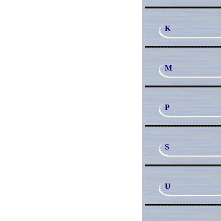
K
M
P
S
U