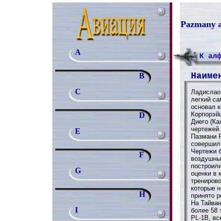
Pazmany a
A
К ал
Наиме
B
C
Ладислао
легкий с
основал 
Корпорэйш
D
Диего (К
чертежей
E
Пазмани P
совершил 
Чертежи 
F
воздушны
построили
G
оценки в 
тренирово
которые н
H
принято р
На Тайва
I
более 58 
PL-1B, вс