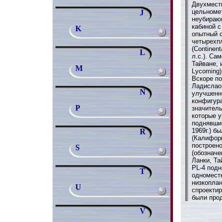
Двухмест
цельноме
J
неубираю
кабиной 
K
опытный 
четырехп
(Continen
L
л.с.). Са
Тайване, 
M
Lycoming)
Вскоре по
Ладислао
N
улучшенн
конфигур
P
значитель
которые у
поднявший
1969г.) б
R
(Калифор
построен
S
(обозначе
Ланки, Т
PL-4 подн
T
одномест
низкопла
U
спроекти
были прод
V