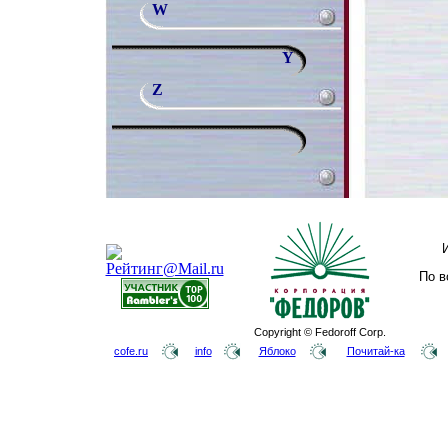
W
Y
Z
По в
Copyright © Fedoroff Corp.
cofe.ru
info
Яблоко
Почитай-ка