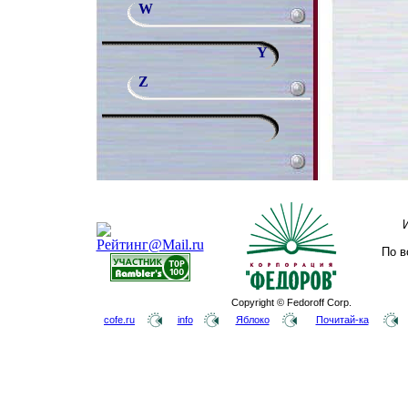
W
Y
Z
По в
Copyright © Fedoroff Corp.
cofe.ru
info
Яблоко
Почитай-ка