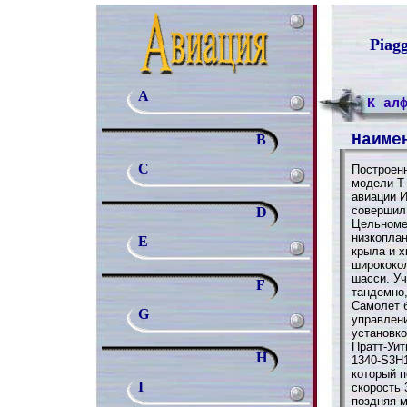
Piagg
A
К ал
Наиме
B
C
Построен
модели Т
авиации И
совершил 
D
Цельноме
низкопла
E
крыла и х
ширококо
шасси. Уч
F
тандемно
Самолет 
G
управлен
установк
Пратт-Уит
H
1340-S3H1
который 
I
скорость 
поздняя 