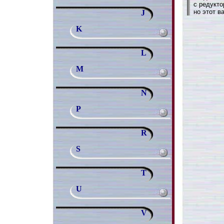
с редукто
но этот в
J
K
L
M
N
P
R
S
T
U
V