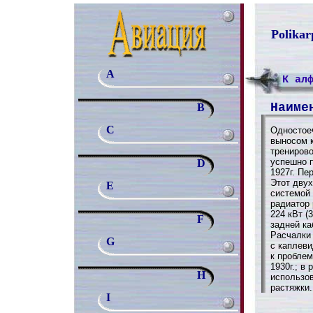
Polika
A
К ал
Наиме
B
C
Одностое
выносом 
тренирово
успешно 
D
1927г. Пе
Этот дву
E
системой
радиатор
224 кВт (
F
задней ка
Расчалки
G
с каплев
к проблем
1930г.; в
H
использо
растяжки.
I