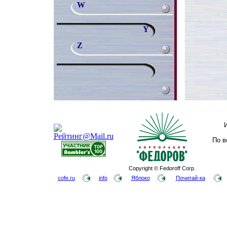
W
Y
Z
По в
Copyright © Fedoroff Corp.
cofe.ru
info
Яблоко
Почитай-ка