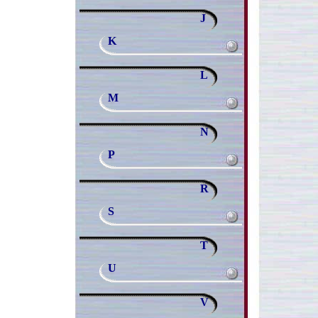
J
K
L
M
N
P
R
S
T
U
V