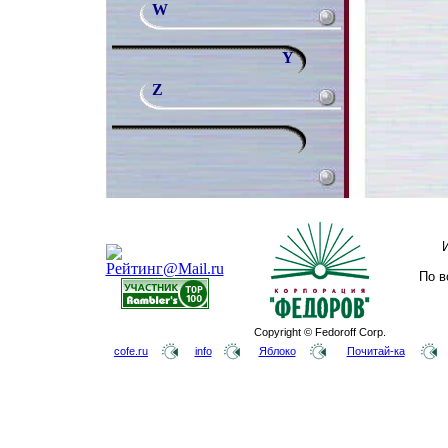
W
Y
Z
По в
Copyright © Fedoroff Corp.
cofe.ru
info
Яблоко
Почитай-ка