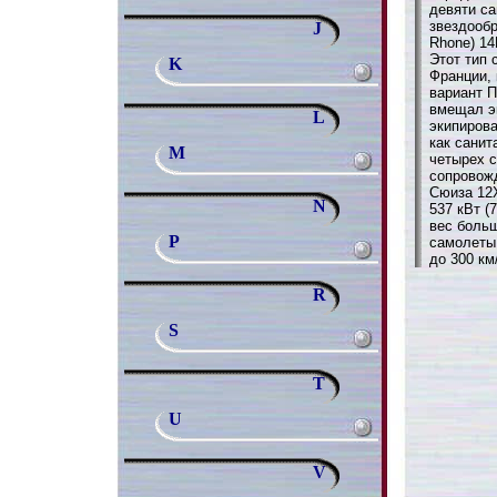
девяти с
звездообр
J
Rhone) 14
Этот тип
K
Франции, 
вариант П
вмещал эк
L
экипиров
как санит
M
четырех с
сопровож
Сюиза 12X
N
537 кВт (
вес больш
P
самолеты
до 300 км
R
S
T
U
V