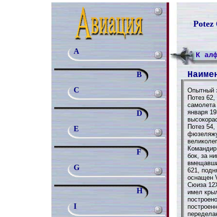
Potez 
A
К ал
Наиме
B
C
Опытный 
Потез 62,
самолета 
января 19
D
высокора
Потез 54,
E
фюзеляжу
великоле
Командир 
F
бок, за н
вмещавши
G
621, подн
оснащен 
Сюиза 12X
H
имел крыл
построено
I
построенн
переделан