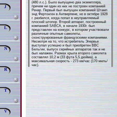
(480 л.с.). Было выпущено два экземпляра,
причем ни один из них не построен компанией
J
Ренар. Первый был выпущен компанией Штамп
энд Фертонген в Антверпене, но в октябре 1928
г. разбился, когда попал в неуправляемый
плоский штопор. Второй аппарат, построенный
компанией SABCA, в начале 1930г. был
L
представлен на конкурс, в котором участвовали
различные опытные самолеты,
сконструированные французскими компаниями.
Несмотря на то, что истребитель Эпервье
выступал успешно и был приобретен ВВС
N
Бельгии, выпуск серийных аппаратов так и не
был налажен. Размах крыла второго самолета
составлял 10,2 м (33 фута 5,5 дюйма), а
максимальная скорость - 273 км/час (170 миль/
час).
R
T
V