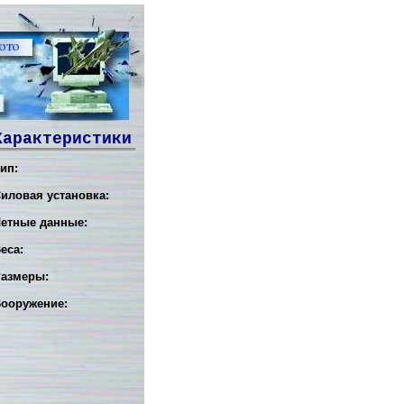
Характеристики
ип:
иловая установка:
етные данные:
еса:
азмеры:
ооружение: