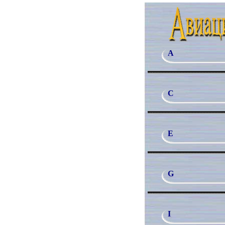
A
C
E
G
I