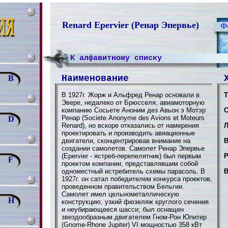
Renard Epervier (Ренар Эпервье)
К алфавитному списку
Наименование
B
В 1927г. Жорж и Альфред Ренар основали в
Т
Эвере, недалеко от Брюсселя, авиамоторную
компанию Сосьете Аноним дез Авьон э Мотэр
С
Ренар (Sociеtе Anonyme des Avions et Moteurs
D
Renard), но вскоре отказались от намерения
Л
проектировать и производить авиационные
двигатели, сконцентрировав внимание на
В
создании самолетов. Cамолет Ренар Эпервье
(Epervier - ястреб-перепелятник) был первым
Р
F
проектом компании, представлявшим собой
одноместный истребитель схемы парасоль. В
В
1927г. он сaтал победителем конкурса проектов,
проведенном правительством Бельгии.
Самолет имел цельнометаллическую
H
конструкцию, узкий фюзеляж круглого сечения
и неубирающееся шасси; был оснащен
звездообразным двигателем Гном-Рон Юпитер
(Gnome-Rhоne Jupiter) VI мощностью 358 кВт