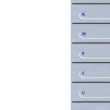
K
M
P
S
U