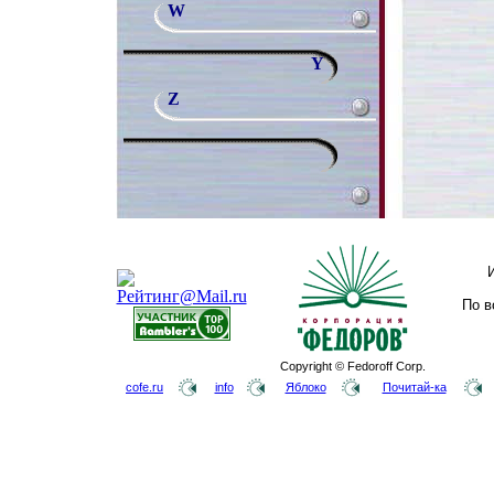
W
Y
Z
По в
Copyright © Fedoroff Corp.
cofe.ru
info
Яблоко
Почитай-ка