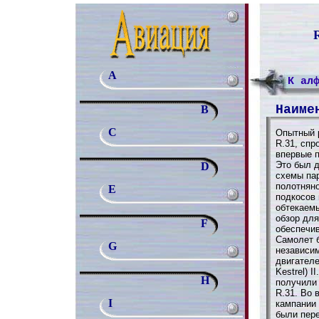
A
К ал
Наиме
B
C
Опытный 
R.31, сп
впервые п
Это был 
D
схемы пар
полотнян
E
подкосов
обтекаем
обзор для
F
обеспечив
Самолет 
G
независи
двигателе
Kestrel) 
H
получили 
R.31. Во 
I
кампании 
были пере