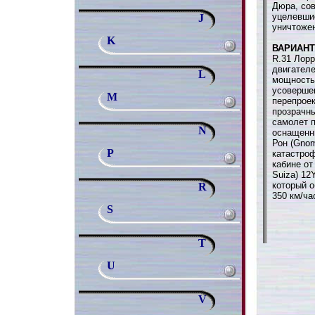
Дюра, со
уцелевши
J
уничтоже
K
ВАРИАН
R.31 Лорр
двигателе
L
мощностью
усоверше
M
перепрое
прозрачн
самолет п
N
оснащенн
Рон (Gnom
P
катастроф
кабине от
Suiza) 12
который 
R
350 км/ча
S
T
U
V