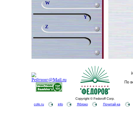
W
Y
Z
По в
Copyright © Fedoroff Corp.
cofe.ru
info
Яблоко
Почитай-ка