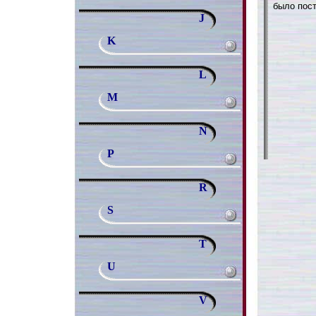
было пост
J
K
L
M
N
P
R
S
T
U
V