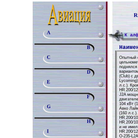
R
A
К ал
Наиме
B
C
Опытный 
цельноме
поднялся 
варианто
D
(Club) с 
Lycoming)
E
л.с.). Кр
HR.200/12
J2A мощно
F
двигател
104 кВт (
G
Авко Лай
(160 л.с.
HR.200/10
H
HR.200/1
и не имел
I
HR.200/1
О-235-L2A