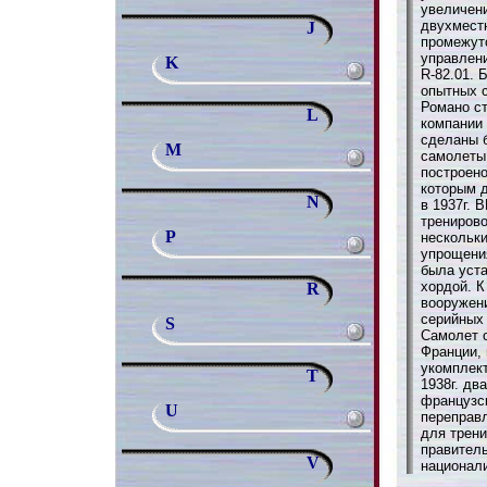
увеличен
двухмест
J
промежут
управлени
K
R-82.01.
опытных 
Романо с
L
компании
сделаны 
M
самолеты
построено
которым 
N
в 1937г. 
трениров
P
нескольк
упрощени
была уста
хордой. К
R
вооружени
серийных
S
Самолет 
Франции,
укомплек
T
1938г. дв
французс
U
переправ
для трени
правител
V
национал