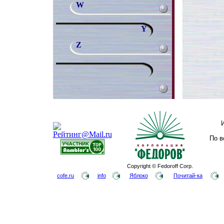
W
Y
Z
По в
Copyright © Fedoroff Corp.
cofe.ru
info
Яблоко
Почитай-ка