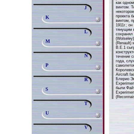
как одно
винтом. Т
J
некоторое
проекта б
K
винтом, п
1911г.; о
тянущим в
L
сохранял
(Wolseley
M
(Renault)
В.Е.1 сыг
конструкт
N
течение с
года, сл
P
самолето
Королевск
Aircraft f
Блерио Эк
R
Experimen
были Файт
S
Experimen
(Reconnai
T
U
V