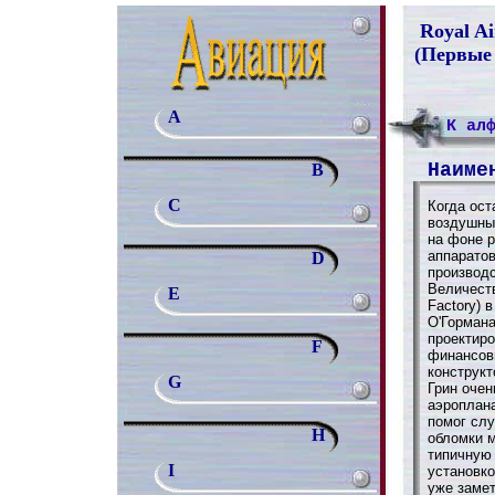
Royal Ai
(Первые
A
К ал
Наиме
B
C
Когда ост
воздушны
на фоне 
аппаратов
D
производ
Величеств
E
Factory) 
О'Гормана
проектиро
F
финансовы
конструк
G
Грин очен
аэроплана
помог слу
H
обломки м
типичную
I
установко
уже замет