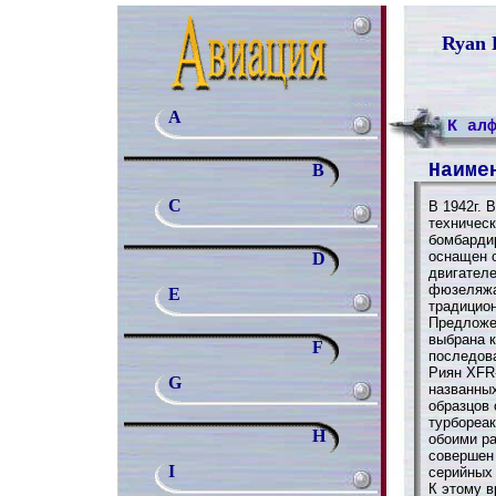
Ryan 
A
К ал
Наиме
B
C
В 1942г.
техническ
бомбарди
оснащен 
D
двигателе
фюзеляжа
E
традицион
Предложе
выбрана к
F
последова
Риян XFR-
G
названны
образцов 
турбореак
H
обоими р
совершен
I
серийных 
К этому 