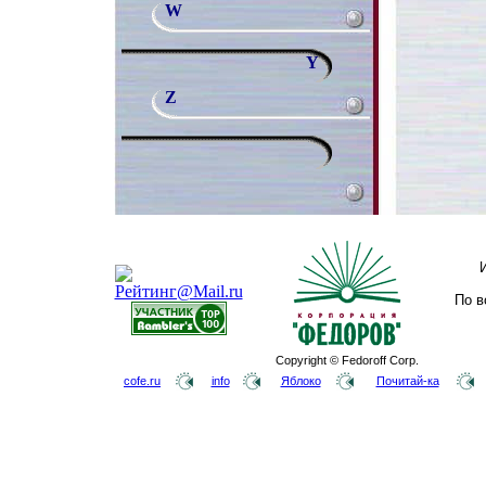
W
Y
Z
По в
Copyright © Fedoroff Corp.
cofe.ru
info
Яблоко
Почитай-ка