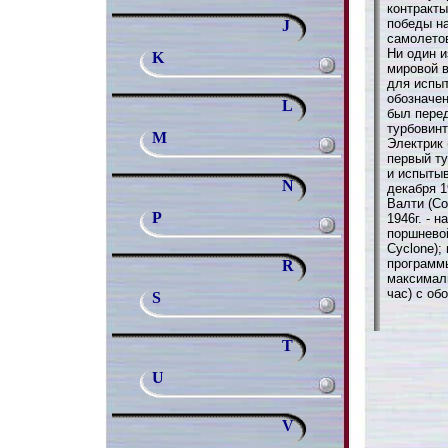
контракты
победы н
J
самолетов
Ни один и
K
мировой в
для испыт
обозначен
L
был пере
турбовин
M
Электрик 
первый ту
и испыты
N
декабря 1
Валти (Co
P
1946г. - 
поршневой
Cyclone);
программ
R
максималь
час) с о
S
T
U
V