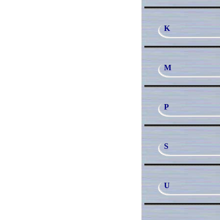
K
M
P
S
U