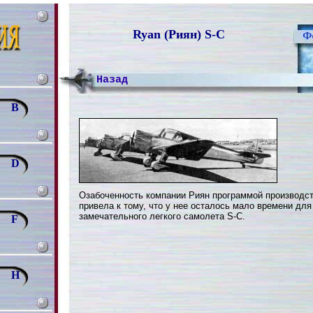
Ryan (Риян) S-C
Назад
B
D
Озабоченность компании Риян программой производст
привела к тому, что у нее осталось мало времени для
замечательного легкого самолета S-C.
F
H