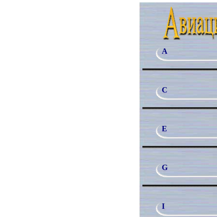
A
C
E
G
I