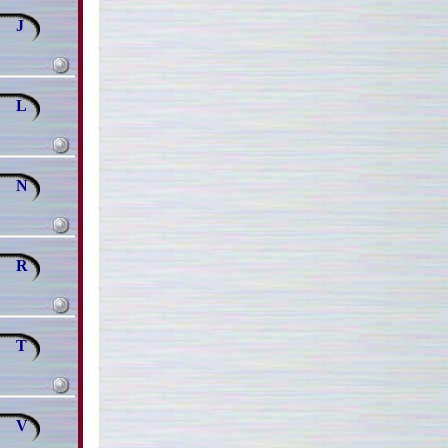
J
L
N
R
T
V