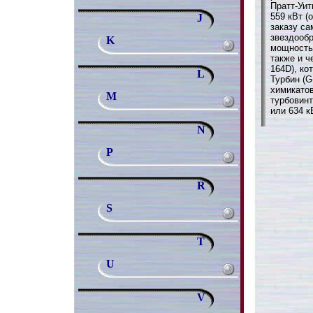
Пратт-Уи
559 кВт (
J
заказу са
звездообр
K
мощностью
также и ч
164D), ко
L
Турбин (G
химикато
M
турбовин
или 634 кВ
N
P
R
S
T
U
V