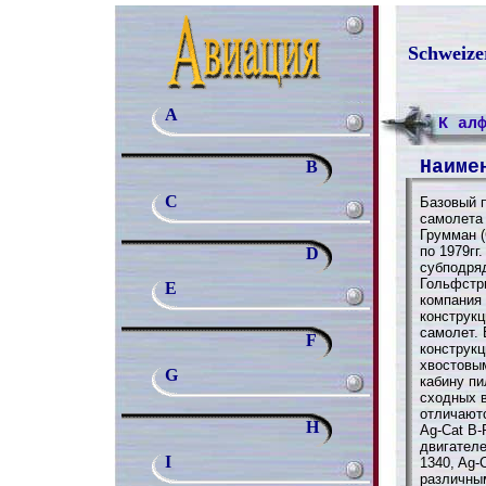
Schweize
A
К ал
Наиме
B
C
Базовый п
самолета 
Грумман 
по 1979гг
D
субподряд
Гольфстри
E
компания 
конструк
самолет. 
F
конструк
хвостовы
G
кабину пи
сходных в
отличают
H
Ag-Cat B-
двигателе
I
1340, Ag-C
различны