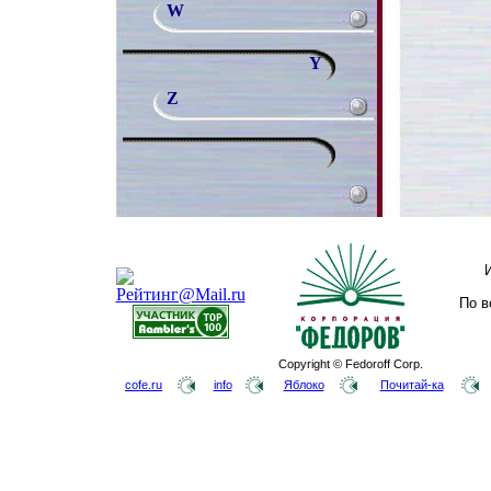
W
Y
Z
По в
Copyright © Fedoroff Corp.
cofe.ru
info
Яблоко
Почитай-ка