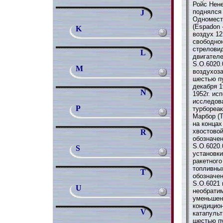
Ройс Нене
поднялся 
J
Одномест
(Espadon 
K
воздух 12
свободно
стрелови
L
двигателе
S.O.6020.
M
воздухоз
шестью п
декабря 1
N
1952г. ис
исследова
P
турбореа
Марбор (T
на концах
хвостово
R
обозначен
S.O.6020
S
установки
ракетного
топливны
T
обозначен
S.O.6021 
U
необратим
уменьшен
кондицио
V
катапуль
шестью п