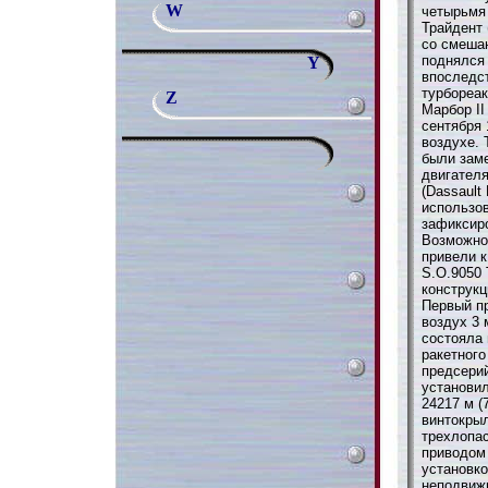
W
четырьмя
Трайдент 
со смешан
поднялся 
Y
впоследс
турбореа
Z
Марбор II
сентября 
воздухе.
были зам
двигател
(Dassault
использов
зафиксиро
Возможно
привели к
S.O.9050 
конструкц
Первый п
воздух 3 
состояла 
ракетного
предсерий
установи
24217 м (
винтокрыл
трехлопа
приводом
установк
неподвиж