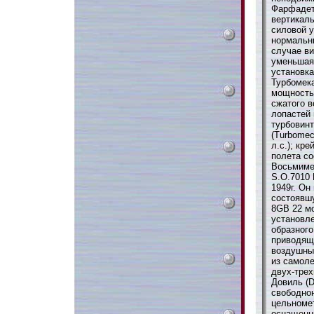
Фарфадет
вертикаль
силовой у
нормальны
случае ви
уменьшая 
установка
Турбомека
мощностью
сжатого в
лопастей 
турбовинт
(Turbomec
л.с.); кр
полета со
Восьмиме
S.O.7010 
1949г. Он
состоявшу
8GB 22 мо
установле
образного
приводящ
воздушны
из самол
двух-трех
Довиль (D
свободно
цельноме
оснащенн