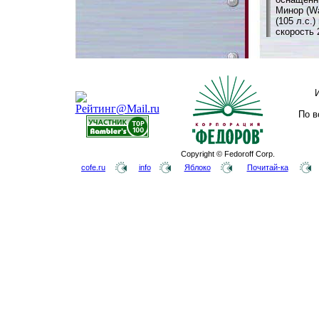
Минор (Wa
(105 л.с.
скорость 
По в
Copyright © Fedoroff Corp.
cofe.ru
info
Яблоко
Почитай-ка