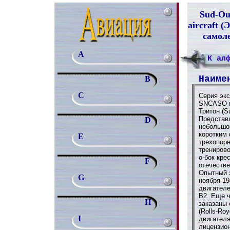
Sud-Oue
aircraft 
самол
A
К ал
Наиме
B
C
Серия эк
SNCASO в
Тритон (S
Представ
D
небольшо
коротким
E
трехопорн
трениров
о-бок кр
F
отечеств
Опытный 
G
ноября 19
двигател
B2. Еще 
H
заказаны 
(Rolls-Ro
I
двигателя
лицензио