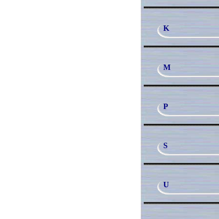
K
M
P
S
U