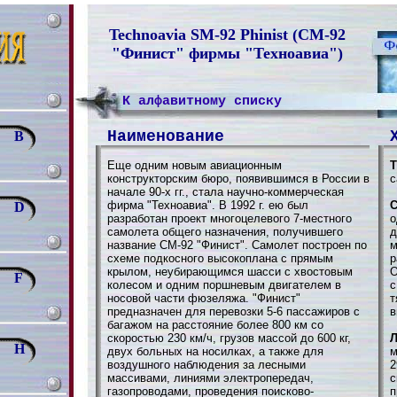
Technoavia SM-92 Phinist (СМ-92
"Финист" фирмы "Техноавиа")
К алфавитному списку
Наименование
B
Еще одним новым авиационным
Т
конструкторским бюро, появившимся в России в
с
начале 90-х гг., стала научно-коммерческая
фирма "Техноавиа". В 1992 г. ею был
С
D
разработан проект многоцелевого 7-местного
о
самолета общего назначения, получившего
д
название СМ-92 "Финист". Самолет построен по
м
схеме подкосного высокоплана с прямым
р
крылом, неубирающимся шасси с хвостовым
F
колесом и одним поршневым двигателем в
с
носовой части фюзеляжа. "Финист"
т
предназначен для перевозки 5-6 пассажиров с
в
багажом на расстояние более 800 км со
скоростью 230 км/ч, грузов массой до 600 кг,
Л
H
двух больных на носилках, а также для
м
воздушного наблюдения за лесными
2
массивами, линиями электропередач,
с
газопроводами, проведения поисково-
п