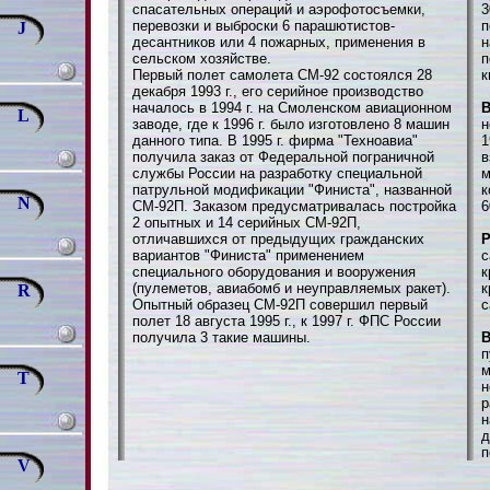
спасательных операций и аэрофотосъемки,
3
перевозки и выброски 6 парашютистов-
п
J
десантников или 4 пожарных, применения в
н
сельском хозяйстве.
п
Первый полет самолета СМ-92 состоялся 28
к
декабря 1993 г., его серийное производство
началось в 1994 г. на Смоленском авиационном
В
L
заводе, где к 1996 г. было изготовлено 8 машин
н
данного типа. В 1995 г. фирма "Техноавиа"
1
получила заказ от Федеральной пограничной
в
службы России на разработку специальной
м
патрульной модификации "Финиста", названной
к
N
СМ-92П. Заказом предусматривалась постройка
6
2 опытных и 14 серийных СМ-92П,
отличавшихся от предыдущих гражданских
вариантов "Финиста" применением
с
специального оборудования и вооружения
к
(пулеметов, авиабомб и неуправляемых ракет).
к
R
Опытный образец СМ-92П совершил первый
с
полет 18 августа 1995 г., к 1997 г. ФПС России
получила 3 такие машины.
В
п
м
T
н
р
н
д
п
V