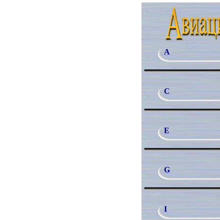
A
C
E
G
I