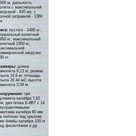
000 м; дальность
олета с максимальной
агрузкой - 820 км, с
олной заправкой - 1380
м.
еса:
пустого - 1400 кг;
ормальный взлетный
950 кг; максимальный
злетный 2350 кг;
аксимальной
оммерческой нагрузки
00 кг.
Размеры:
длина
амолета 9,13 м; размах
рыла 14,6 м; площадь
рыла 20,44 м2; высота
амолета 3,08 м.
ооружение:
три
улемета калибра 7,62
м; два блока Б-8В7 с 14
еуправляемыми
акетами калибра 80 мм
а пилонах под крылом;
ве бомбы калибра 100 кг
од фюзеляжем и др.