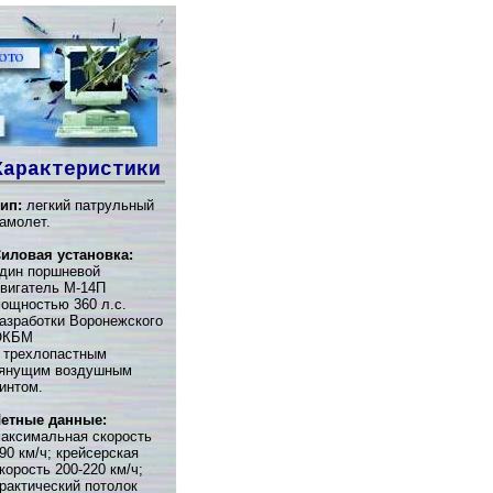
Характеристики
ип:
легкий патрульный
амолет.
иловая установка:
дин поршневой
вигатель М-14П
ощностью 360 л.с.
азработки Воронежского
ОКБМ
 трехлопастным
янущим воздушным
интом.
етные данные:
аксимальная скорость
90 км/ч; крейсерская
корость 200-220 км/ч;
рактический потолок