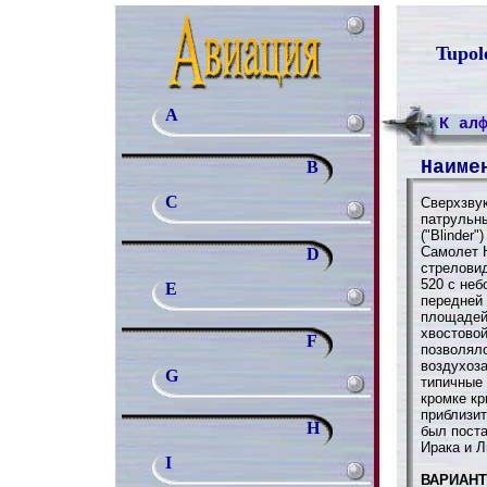
Tupol
A
К ал
Наиме
B
C
Сверхзву
патрульны
("Blinder
Самолет 
D
стрелови
520 с не
E
передней
площадей
хвостовой
F
позволял
воздухоз
G
типичные 
кромке кр
приблизит
H
был пост
Ирака и Л
I
ВАРИАН