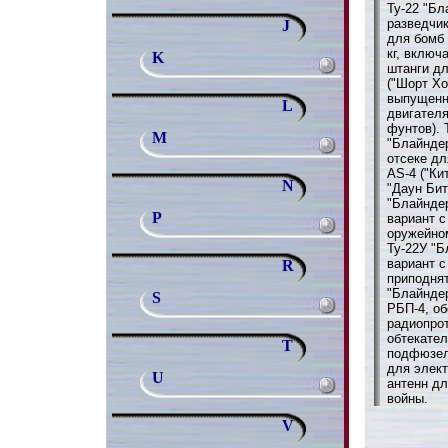
Ту-22 "Бл
разведчи
J
для бомб 
кг, включ
K
штанги дл
("Шорт Хо
выпущенн
L
двигателя
фунтов). 
M
"Блайндер
отсеке д
AS-4 ("Ки
N
"Даун Бит
"Блайнде
P
вариант 
оружейном
Ту-22У "Б
вариант с
R
приподнят
"Блайндер
S
РБП-4, о
радиопро
обтекател
T
подфюзел
для элек
U
антенн дл
войны.
V