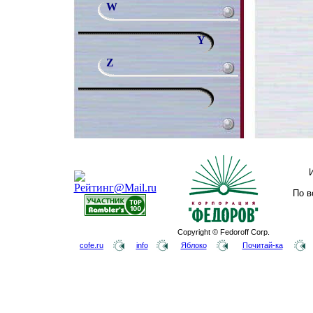
W
Y
Z
По в
Copyright © Fedoroff Corp.
cofe.ru
info
Яблоко
Почитай-ка