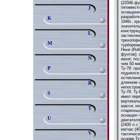
(22046 фу
пятимест
J
оснащенн
разработк
K
1946г.; к
значител
конструкц
L
застеклен
трехопор
M
турбореа
Нене (Roll
фунтов); 
N
июня; пос
чем 50 ма
P
Ту-78: пр
поднялся 
остеклени
длинном 
R
непостро
Ту-78. Ту
S
имел пер
вертикал
шасси; но
T
спаренных
оснащен 
U
двигател
(2400 л.с
км/час (4
V
тактичес
основе Ту