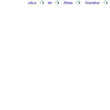
cofe.ru
info
Яблоко
Почитай-ка