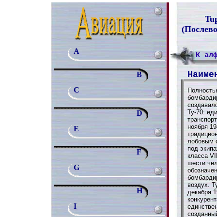
Tup
(Послев
A
К ал
Наиме
B
C
Полность
бомбарди
создавал
Ту-70: ед
D
транспорт
ноября 19
E
традицион
лобовым 
под экипа
F
класса VI
шести чел
G
обозначен
бомбарди
воздух. Т
H
декабря 1
конкурент
I
единстве
созданный