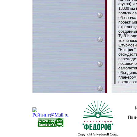
футов) и
13000 км 
пользу са
обозначал
проект б
стрелови
созданны
Ту-91: од
техническ
штурмовик
"Бэкфин" 
отождест
впоследст
носовой о
самолетов
объединя
планером
среднера
По в
Copyright © Fedoroff Corp.