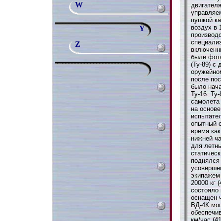
W
двигателя
управляем
пушкой ка
воздух в 
Y
производс
специали
Z
включенн
были фото
(Ту-89) с
оружейно
после пос
было нач
Ту-16. Ту
самолета
на основ
испытател
опытный с
время как
нижней ча
для летны
статическ
поднялся 
усовершен
экипажем 
20000 кг 
состояло 
оснащен 
ВД-4К мощ
обеспечи
км/час (4