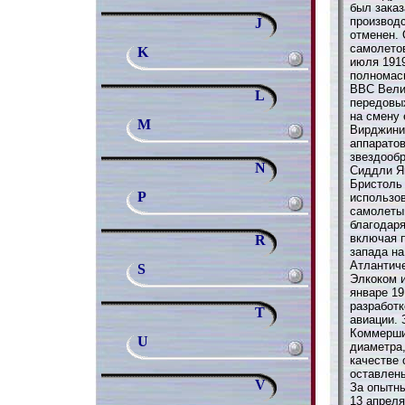
был зака
производс
J
отменен.
самолетов
K
июля 191
полномас
ВВС Вели
L
передовых
на смену
M
Вирджиния
аппарато
звездооб
N
Сиддли Яг
Бристоль Ю
P
использо
самолеты
благодар
включая 
R
запада на
Атлантич
S
Элкоком 
январе 19
разработ
T
авиации. 
Коммерши
U
диаметра
качестве 
оставлены
V
За опытн
13 апреля