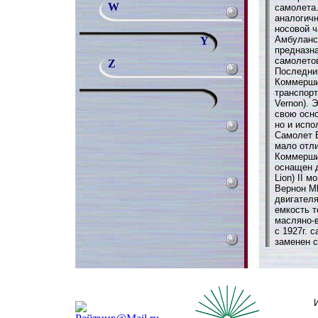
W
самолета.
аналогичн
носовой ч
Амбуланс
Y
предназна
самолето
Z
Последни
Коммерши
транспорт
Vernon). 
свою осн
но и испо
Самолет В
мало отл
Коммерши
оснащен д
Lion) II 
Вернон Mk
двигателя
емкость т
масляно-
с 1927г. 
заменен с