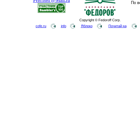
По в
Copyright © Fedoroff Corp.
cofe.ru
info
Яблоко
Почитай-ка