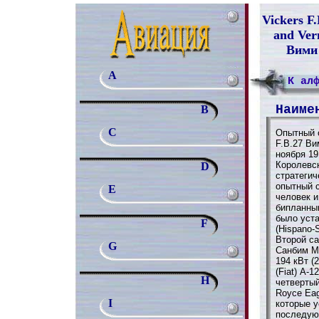
Vickers F
and Ver
Вими
A
К ал
Наиме
B
C
Опытный 
F.B.27 Ви
ноября 19
Королевс
D
стратеги
опытный 
E
человек и
бипланны
было уст
F
(Hispano-
Второй с
G
Санбим М
194 кВт (
(Fiat) А-1
H
четвертый
Royce Eag
I
которые у
последую