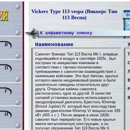
Vickers Type 113 vespa (Виккерс Тип
113 Веспа)
К алфавитному списку
Наименование
B
Самолет Виккерс Тип 113 Веспа Mk I, впервые
Т
поднявшийся в воздух в сентябре 1925г., был
построен по инициативе компании в
С
соответствии с тактико-техническими
D
требованиями к самолетам взаимодействия с
Л
наземными войсками. Это был биплан, крылья
которого имели неодинаковый размах и были
В
значительно смещены относительно друг
друга. Открытые кабины самолета
Р
F
располагались одна за другой. В качестве
силовой установки вначале использовался
В
звездообразный двигатель Бристоль Юпитер
(Bristol Jupiter) IV, который был впоследствии
заменен двигателем Юпитер VI мощностью 339
H
кВт (455 л.с.). После аварии в июне 1926г.
самолет был переработан. Его новые крылья
имели металлическую конструкцию, и он
получил обозначение Тип 119 Веспа Mk II.