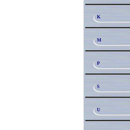
K
M
P
S
U