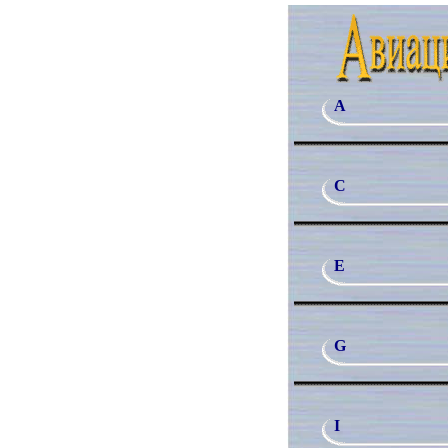
A
C
E
G
I