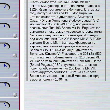
Шесть самолетов Тип 149 Веспа Mk III с
некоторыми усовершенствованиями планера в
J
1929г. были поставлены в боливию. В этом же
году поступил заказ от ВВС Ирландии на
четыре самолета с двигателем Армстронг
Сиддли Ягуар (Armstrong Siddeley Jaguar) VIC
мощностью 365 кВт (490 л.с.), получивших
L
обозначение Тип 193 Веспа Mk IV. Еще четыре
самолета с некоторыми усовершенствованиями
были впоследствии построены для Ирландии
под обозначением Тип 208 Веспа Mk V. В 1930г.
самолет Веспа Mk II был модифицирован в
N
вариант, аналогичный ирландской модели
Веспа Mk IV. Он был оснащен двигателем
Бристоль Юпитер VIIF мощностью 395 кВт (530
л.с.) и получил обозначение Тип 210 Веспа Mk
VI. После установки двигателя Бристоль Пегас
(Bristol Pegasus) "S" с турбонагнетателем он
R
получил обозначение Тип 250 Веспа Mk VII.
Шестнадцатого сентября 1932г. на самолете
Веспа был установлен новый мировой рекорд
высоты полета - 13404 м.
T
V