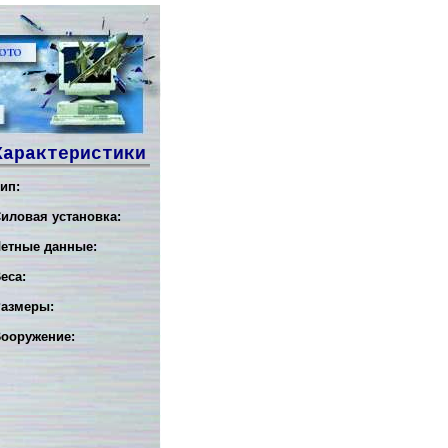
Характеристики
ип:
иловая установка:
етные данные:
еса:
азмеры:
ооружение: