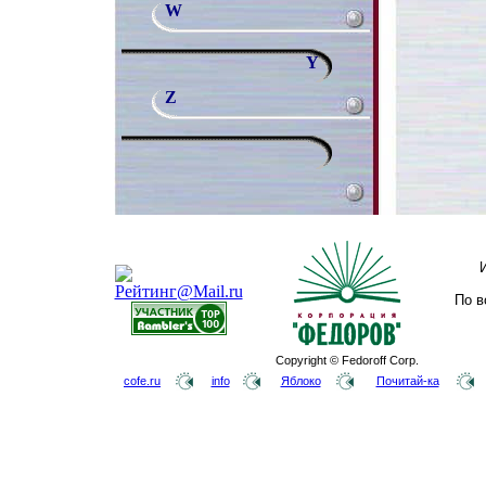
W
Y
Z
По в
Copyright © Fedoroff Corp.
cofe.ru
info
Яблоко
Почитай-ка