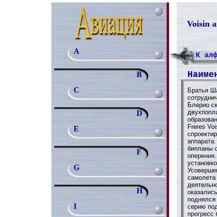
Voisin 
A
К ал
Наиме
B
C
Братья Ша
сотрудни
Блерио с
двухпопл
D
образован
Frеres Vo
E
спроекти
аппарата
бипланы с
F
оперения
установк
G
Усовершен
самолета
деятельн
H
оказалис
поднялся 
I
серию под
прогресс 