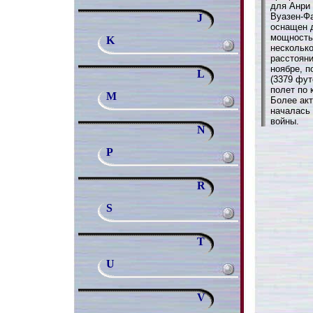
для Анри
Вуазен-Фа
J
оснащен д
мощностью
K
несколько
расстояни
ноябре, п
L
(3379 футо
полет по 
M
Более акт
началась 
войны.
N
P
R
S
T
U
V