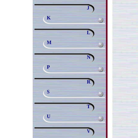
J
K
L
M
N
P
R
S
T
U
V