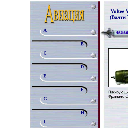
Vultee 
(Валти 
A
Наза
B
C
D
E
F
Пикирующи
Франции. С
G
H
I