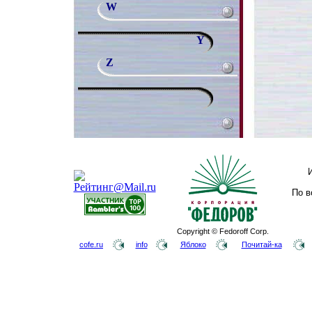
W
Y
Z
По в
Copyright © Fedoroff Corp.
cofe.ru
info
Яблоко
Почитай-ка