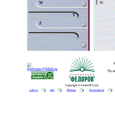
W
30.
Y
Z
По в
Copyright © Fedoroff Corp.
cofe.ru
info
Яблоко
Почитай-ка