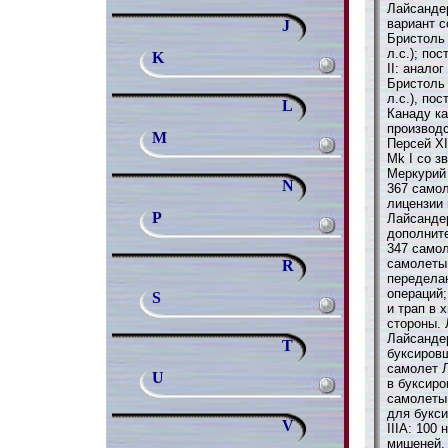
Лайсанде
вариант 
J
Бристоль 
л.с.); по
K
II: анало
Бристоль 
л.с.), по
L
Канаду ка
производс
M
Персей XI
Mk I со 
Меркурий
N
367 самол
лицензии 
P
Лайсандер
дополнит
347 самол
самолеты 
R
передела
операций
S
и трап в 
стороны. 
Лайсандер
T
буксировщ
самолет Л
U
в буксиро
самолеты 
для букс
V
IIIA: 100
мишеней,