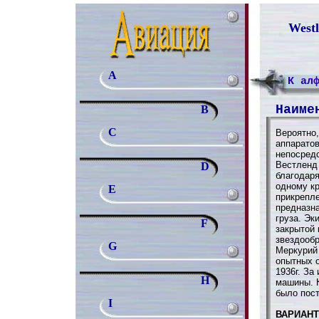
West
A
К ал
Наиме
B
C
Вероятно,
аппарато
непосред
Вестленд
D
благодар
одному кр
E
прикрепл
предназн
груза. Эк
F
закрытой
звездооб
G
Меркурий 
опытных о
1936г. За
H
машины. 
было пост
I
ВАРИАН