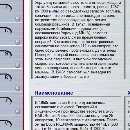
Уорлуинд на малой высоте, его огневая мощь, а
также большая дальность полета, равная 1287
J
км (800 миль) со стандартным запасом топлива,
означали, что он идеально подходит на роль
истребителя сопровождения для легких
бомбардировщиков. В 1942г., оснащенный
наружными бомбовыми подвесками (с
L
обозначением Уорлуинд Mk IA), самолет
широко использовался во время боевых
операций. К сожалению, число построенных
самолетов не превысило 112 экземпляров; это
было обусловлено проблемами с двигателем
N
Перегрин, который использовался только на
этом типе самолета, и высокой посадочной
скоростью, которая значительно ограничивала
число аэродромов, способных принять эти
машины. В 1943г. самолет был выведен из
эксплуатации в боевых частях.
R
Наименование
T
В 1950г. компания Вестленд заключила
Т
соглашение с фирмой Сикорский о
п
лицензионном производстве вертолета S-55.
в
ВМС Великобритании первыми получили 25
ч
аппаратов, 10 вертолетов с двигателем Пратт-
V
Уитни Восп R-1340-40 мощностью 447 кВт (600
С
л.с.) и 15 - с двигателем Райт R-1300-3
о