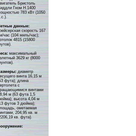
вигатель Бристоль
иддли Гном Н.1400
ощностью 783 кВт (1050
.с.).
етные данные:
рейсерская скорость 167
м/час (104 миль/час);
отолок 4815 (15800
утов).
еса:
максимальный
злетный 3629 кг (8000
унтов).
Размеры:
диаметр
есущего винта 16,15 м
53 фута); длина
ертолета с
ращающимися винтами
8,94 м (63 фута 1,5
юйма); высота 4,04 м
13 футов 3 дюйма);
лощадь, ометаемая
интами, 204,95 кв. м
2206,19 кв. фута).
ооружение: