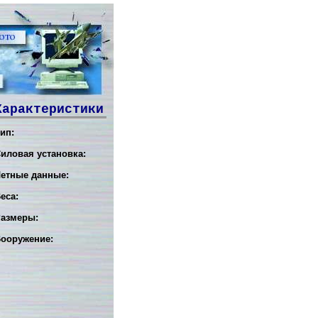
Характеристики
ип:
иловая установка:
етные данные:
еса:
азмеры:
ооружение: