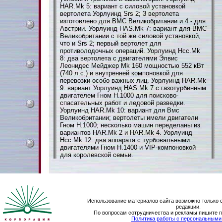
HAR.Mk 5: вариант с силовой установкой
вертолета Уорлуинд Srs 2; 3 вертолета
изготовлено для ВМС Великобритании и 4 - для
Австрии. Уорлуинд HAS.Mk 7: вариант для ВМС
Великобритании с той же силовой установкой,
что и Srs 2; первый вертолет для
противолодочных операций. Уорлуинд Hсс.Mk
8: два вертолета с двигателями Элвис
Леонидес Мейджер Mk 160 мощностью 552 кВт
(740 л.с.) и внутренней компоновкой для
перевозки особо важных лиц. Уорлуинд HAR.Mk
9: вариант Уорлуинд HAS.Mk 7 с газотурбинным
двигателем Гном Н.1000 для поисково-
спасательных работ и ледовой разведки.
Уорлуинд HAR.Mk 10: вариант для Вмс
Великобритании; вертолеты имели двигатели
Гном Н.1000; несколько машин переделаны из
вариантов HAR.Mk 2 и HAR.Mk 4. Уорлуинд
Hсс.Mk 12: два аппарата с турбовальными
двигателями Гном Н.1400 и VIP-компоновкой
для королевской семьи.
Использование материалов сайта возможно только 
редакции.
По вопросам сотрудничества и рекламы пишите 
Политика работы с персональным