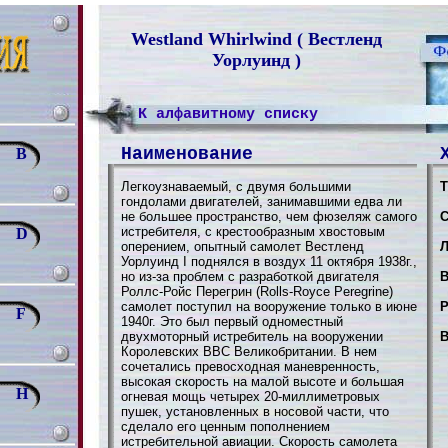
Westland Whirlwind ( Вестленд
Уорлуинд )
К алфавитному списку
Наименование
B
Легкоузнаваемый, с двумя большими
Т
гондолами двигателей, занимавшими едва ли
не большее пространство, чем фюзеляж самого
С
истребителя, с крестообразным хвостовым
D
оперением, опытный самолет Вестленд
Л
Уорлуинд I поднялся в воздух 11 октября 1938г.,
но из-за проблем с разработкой двигателя
В
Роллс-Ройс Перегрин (Rolls-Royce Peregrine)
самолет поступил на вооружение только в июне
Р
F
1940г. Это был первый одноместный
двухмоторный истребитель на вооружении
В
Королевских ВВС Великобритании. В нем
сочетались превосходная маневренность,
высокая скорость на малой высоте и большая
H
огневая мощь четырех 20-миллиметровых
пушек, установленных в носовой части, что
сделало его ценным пополнением
истребительной авиации. Скорость самолета