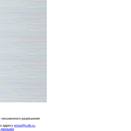
с письменного разрешения
по адресу
privet@cofe.ru
.
и данными