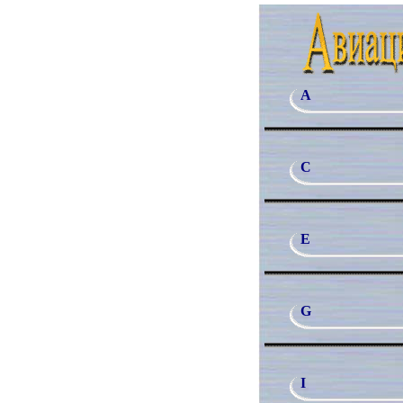
A
C
E
G
I