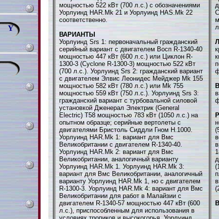
мощностью 522 кВт (700 л.с.) с обозначениями
д
Уорлуинд HAR.Mk 21 и Уорлуинд HAS.Mk 22
С
соответственно.
м
л
Y
ВАРИАНТЫ
Уорлуинд Srs 1: первоначальный гражданский
Л
серийный вариант с двигателем Восп R-1340-40
к
мощностью 447 кВт (600 л.с.) или Циклон R-
к
1300-3 (Cyclone R-1300-3) мощностью 522 кВт
п
(700 л.с.). Уорлуинд Srs 2: гражданский вариант
ф
с двигателем Элвис Леонидес Мейджер Mk 155
мощностью 582 кВт (780 л.с.) или Mk 755
В
мощностью 559 кВт (750 л.с.). Уорлуинд Srs 3:
в
гражданский вариант с турбовальной силовой
ф
установкой Дженерал Электрик (General
Electric) Т58 мощностью 783 кВт (1050 л.с.) на
опытном образце; серийные вертолеты с
н
двигателями Бристоль Сиддли Гном Н.1000.
(
Уорлуинд HAR.Mk 1: вариант для Вмс
в
Великобритании с двигателем R-1340-40.
в
Уорлуинд HAR.Mk 2: вариант для Вмс
1
Великобритании, аналогичный варианту
д
Уорлуинд HAR.Mk 1. Уорлуинд HAR.Mk 3:
(
вариант для Вмс Великобритании, аналогичный
п
варианту Уорлуинд HAR.Mk 1, но с двигателем
в
R-1300-3. Уорлуинд HAR.Mk 4: вариант для Вмс
(
Великобритании для работ в Малайзии с
двигателем R-1340-57 мощностью 447 кВт (600
В
л.с.), приспособленным для использования в
условиях тропиков и высокогорья. Уорлуинд