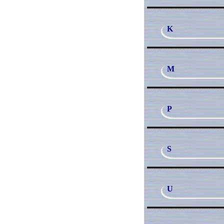
K
M
P
S
U