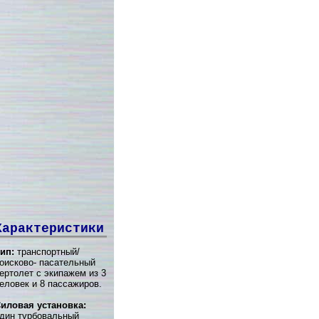
Характеристики
ип:
транспортный/
оисково- пасательный
ертолет с экипажем из 3
еловек и 8 пассажиров.
иловая установка:
дин турбовальный