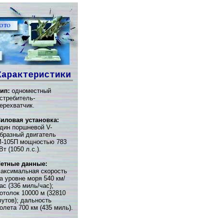
Характеристики
ип:
одноместный
стребитель-
ерехватчик.
иловая установка:
дин поршневой V-
бразный двигатель
-105П мощностью 783
Вт (1050 л.с.).
етные данные:
аксимальная скорость
а уровне моря 540 км/
ас (336 миль/час);
отолок 10000 м (32810
утов); дальность
олета 700 км (435 миль).