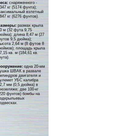
еса:
снаряженного -
347 кг (5174 фунта);
аксимальный взлетный
847 кг (6276 фунтов).
Размеры:
размах крыла
0 м (32 фута 9,75
юйма); длина 8,47 м (27
утов 9,5 дюйма);
ысота 2,64 м (8 футов 8
юймов); площадь крыла
7,15 кв. м (184,61 кв.
ута).
ооружение:
одна 20-мм
ушка ШВАК в развале
илиндров двигателя и
улемет УБС калибра
2,7 мм (0,5 дюйма) в
юзеляже; две 100-кг
220 фунтов) бомбы на
одкрыльевых
одвесках.