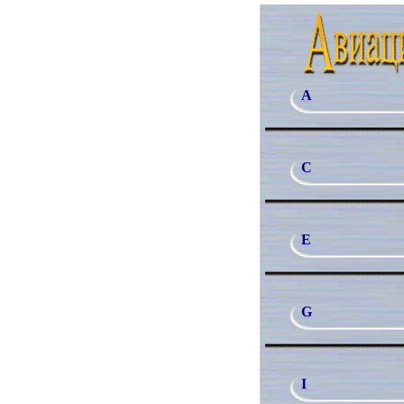
A
C
E
G
I