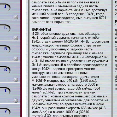
самолете Як-1Б была использована новая
В
кабина пилота и уменьшена задняя часть
2
J
фюзеляжа, а на варианте Як-1М был достигнут
м
меньший общий вес. В середине 1943г., когда
2
закончилось производство, был выпущен 8721
самолет всех вариантов.
1
L
ВАРИАНТЫ
д
И-26: обозначение двух опытных образцов.
ф
Як-1: серийный вариант; начиная с октября
в
1941г. с двигателем М-105ПА. Як-1Б: фронтовая
д
модификация, имевшая фонарь с круговым
1
N
обзором и укороченную заднюю часть
ф
фюзеляжа; серийное производство с начала
1943г.; многие самолеты Як-1Б и некоторые Як-1
В
и Як-1М имели крыло с увеличенным сужением.
п
Як-1М: запущенный в серийное производство в
ц
конце 1942г., вариант претерпел многие
п
R
конструктивные изменения с целью
1
уменьшения веса; оснащался двигателем
ф
М-105ПФ мощностью 940 кВт (1260 л.с.);
(
максимальная скорость на высоте 3800 м
п
(12465 футов) возросла до 585 км/час (364
п
T
миль/час).И-28: три экспериментальных
самолета с новым крылом меньшего размаха и
двухступенчатым нагнетателем для полетов на
большой высоте; во время испытаний в июне
1942г. они развивали скорость 665 км/час (413
V
миль/час) на высоте 10000 м (32810
футов).И-30: два опытных образца с