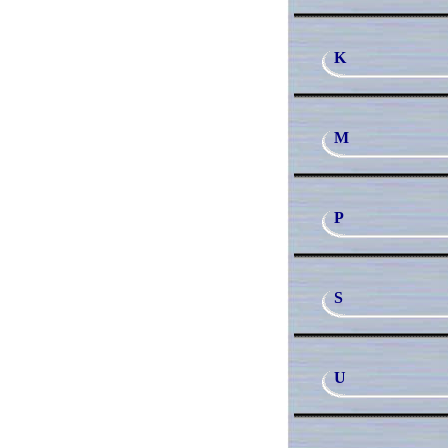
K
M
P
S
U