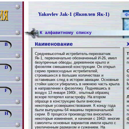
Yakovlev Jak-1 (Яковлев Як-1)
К алфавитному списку
Наименование
B
Средневысотный истребитель-перехватчик
Т
Як-1, первоначально обозначенный И-26, имел
и
безупречные обводы, деревянное крыло и
п
фюзеляж смешанной конструкции. Он открыл
D
серию превосходных истребителей,
С
строившихся в больших количествах и
о
оставивших след в истории авиации. Основные
о
стойки шасси убирались в нижнюю часть крыла
М
в направлении к фюзеляжу. Поднявшись в
к
F
воздух 13 января 1940г., опытный образец
вскоре потерпел катастрофу. На втором
Л
образце в конструкцию были внесены
м
некоторые усовершенствования. К концу года
н
были выпущены 64 машины первоначальной
ч
H
серии. В процессе производства вносились
п
некоторые изменения, и начиная с 1942г. многие
ф
самолеты основных вариантов имели крыло с
п
увеличенным размахом и сужением. На