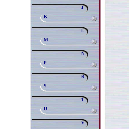
J
K
L
M
N
P
R
S
T
U
V