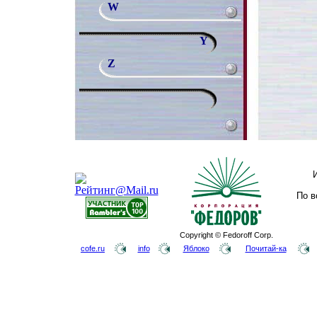
W
Y
Z
По в
Copyright © Fedoroff Corp.
cofe.ru
info
Яблоко
Почитай-ка