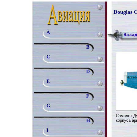
Douglas 
A
Наза
B
C
D
E
F
G
Самолет Ду
H
корпуса ар
I